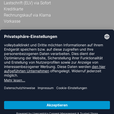
Lastschrift (ELV) via Sofort
Kreditkarte
Rechnungskauf via Klarna
Vorkasse
ABONNIERE JETZT DEN KOSTENLOSEN
VOLLEYBALLDIREKT-NEWSLETTER UND VERPASSE KEINE
NEUIGKEIT ODER AKTION MEHR.
JETZT ANMELDEN
FOLLOW US
© 2026 Ballsportdirekt.de GmbH und Co. KG