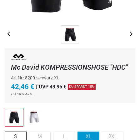
Mc David KOMPRESSIONSHOSE "HDC"
Art.Nr.: 8200-schwarz-XL
42,46
€
|
UVP 49,95 €
DU SPARST 15%
inkl. 19 % MwSt.
S
M
L
XL
2XL