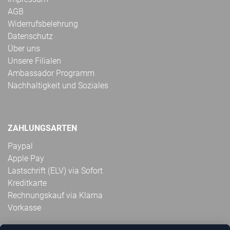
AGB
Widerrufsbelehrung
Datenschutz
Über uns
Unsere Filialen
Ambassador Programm
Nachhaltigkeit und Soziales
ZAHLUNGSARTEN
Paypal
Apple Pay
Lastschrift (ELV) via Sofort
Kreditkarte
Rechnungskauf via Klarna
Vorkasse