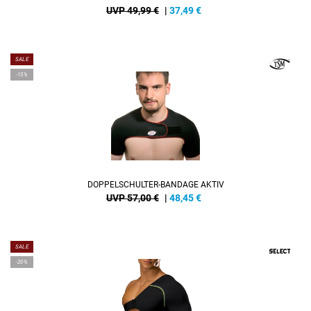
UVP 49,99 €
|
37,49
€
SALE
-15%
DOPPELSCHULTER-BANDAGE AKTIV
UVP 57,00 €
|
48,45
€
SALE
-20%