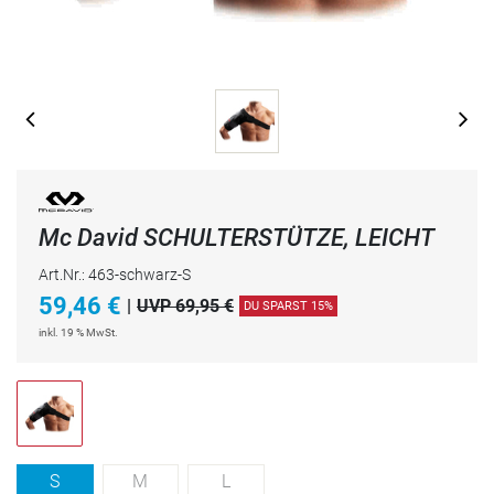
Mc David SCHULTERSTÜTZE, LEICHT
Art.Nr.: 463-schwarz-S
59,46
€
|
UVP 69,95 €
DU SPARST 15%
inkl. 19 % MwSt.
S
M
L