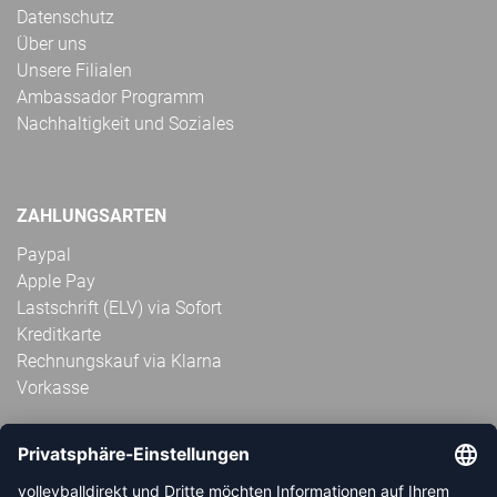
Datenschutz
Über uns
Unsere Filialen
Ambassador Programm
Nachhaltigkeit und Soziales
ZAHLUNGSARTEN
Paypal
Apple Pay
Lastschrift (ELV) via Sofort
Kreditkarte
Rechnungskauf via Klarna
Vorkasse
ABONNIERE JETZT DEN KOSTENLOSEN
VOLLEYBALLDIREKT-NEWSLETTER UND VERPASSE KEINE