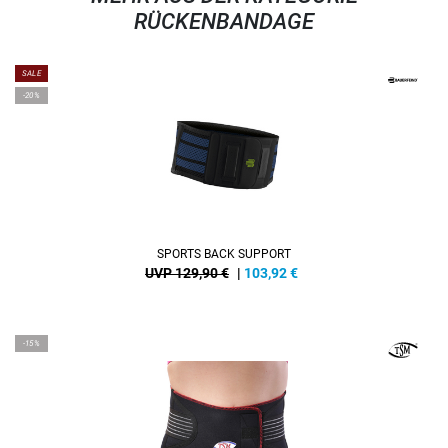
RÜCKENBANDAGE
SALE
-20%
SPORTS BACK SUPPORT
UVP 129,90 €
|
103,92
€
-15%