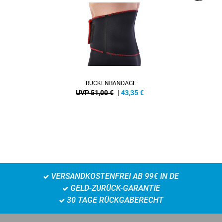
RÜCKENBANDAGE
UVP 51,00 €
|
43,35
€
VERSANDKOSTENFREI AB 99€ IN DE
GELD-ZURÜCK-GARANTIE
30 TAGE RÜCKGABERECHT