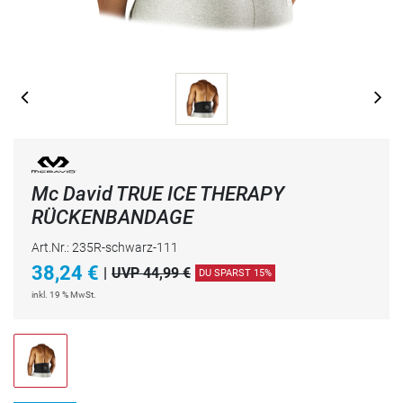
Mc David TRUE ICE THERAPY
RÜCKENBANDAGE
Art.Nr.: 235R-schwarz-111
38,24
€
|
UVP 44,99 €
DU SPARST 15%
inkl. 19 % MwSt.