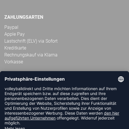
ZAHLUNGSARTEN
Paypal
Apple Pay
Lastschrift (ELV) via Sofort
Kreditkarte
Rechnungskauf via Klarna
Vorkasse
ABONNIERE JETZT DEN KOSTENLOSEN
VOLLEYBALLDIREKT-NEWSLETTER UND VERPASSE KEINE
NEUIGKEIT ODER AKTION MEHR.
JETZT ANMELDEN
FOLLOW US