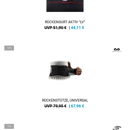
RÜCKENGURT AKTIV “LV”
UVP 51,90 €
|
44,11
€
-15%
RÜCKENSTÜTZE, UNIVERSAL
UVP 79,95 €
|
67,96
€
-15%