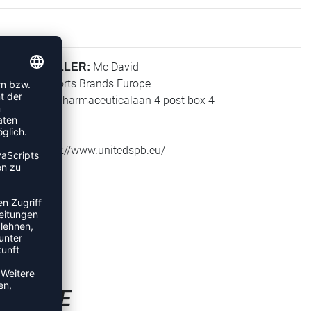
Mc David
HERSTELLER:
United Sports Brands Europe
Janssen-Pharmaceuticalaan 4 post box 4
2440 Geel
Belgium
Web: https://www.unitedspb.eu/
ANDAGE