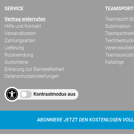
SERVICE
TEAMSPORT
Vertrag widerrufen
Teamsport-Sta
Hilfe und Kontakt
Sublimation
Versandkosten
Teampartnerk
Zahlungsarten
Textilbedruc
Lieferung
Vereinskollek
Rücksendung
Teamausrüst
Gutscheine
Kataloge
Erklärung zur Barrierefreiheit
Datenschutzeinstellungen
Kontrastmodus aus
ABONNIERE JETZT DEN KOSTENLOSEN VOLL