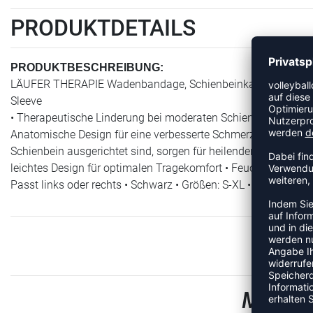
PRODUKTDETAILS
PRODUKTBESCHREIBUNG:
LÄUFER THERAPIE Wadenbandage, Schienbeinkantensyndrom,
Sleeve
• Therapeutische Linderung bei moderaten Schienbeinkanten
Anatomische Design für eine verbesserte Schmerzlinderung und
Schienbein ausgerichtet sind, sorgen für heilenden Druck • (2
leichtes Design für optimalen Tragekomfort • Feuchtigkeits
Passt links oder rechts • Schwarz • Größen: S-XL • Material:
MEHR 