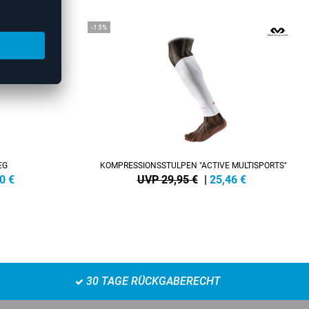
-15%
EG
KOMPRESSIONSSTULPEN "ACTIVE MULTISPORTS"
0
€
UVP 29,95 €
|
25,46
€
30 TAGE RÜCKGABERECHT