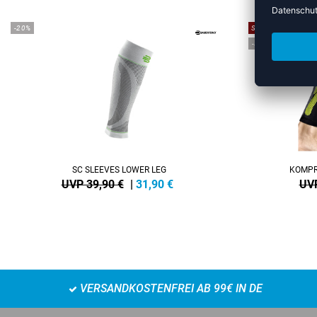
-20%
SALE
-35%
SC SLEEVES LOWER LEG
KOMPR
UVP 39,90 €
|
31,90
€
UVP
VERSANDKOSTENFREI AB 99€ IN DE