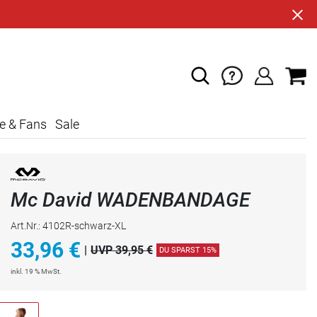
e & Fans
Sale
Mc David WADENBANDAGE
Art.Nr.: 4102R-schwarz-XL
33,96
€
|
UVP 39,95 €
DU SPARST 15%
inkl. 19 % MwSt.