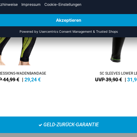
-20%
ESSIONS-WADENBANDAGE
SC SLEEVES LOWER L
 44,99 €
|
29,24
€
UVP 39,90 €
|
31,9
GELD-ZURÜCK-GARANTIE