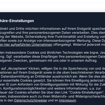
 schwarz 4102 Läufertherapie Schienbeinkantensyndrom
syndrom mit erhöhter Muskelbelastung. • Dual-Kompression,
 Unterstützung • Konturierte Stützpolster, die auf das
 Stütz-Pads - einstellbar / abnehmbar) • Ergonomisches,
abweisendes, atmungsaktives Material mit 4-Wege-Dehnung •
 46% Nylon / 11% Polyester / 23% TPU / 20% EVA
ZULETZT ANGESEHEN
AUS DER KATEGORIE WADENB