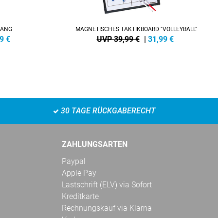
LANG
MAGNETISCHES TAKTIKBOARD "VOLLEYBALL"
9
€
UVP 39,99 €
|
31,99
€
30 TAGE RÜCKGABERECHT
ZAHLUNGSARTEN
Paypal
Apple Pay
Lastschrift (ELV) via Sofort
Kreditkarte
Rechnungskauf via Klarna