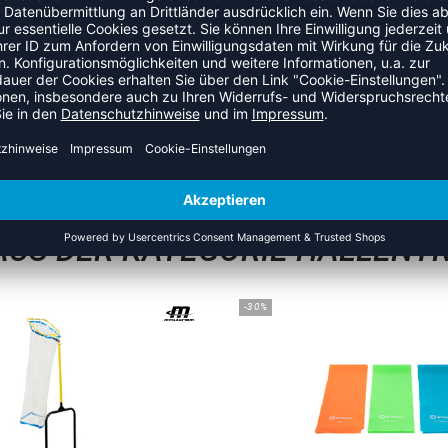
rad)
ZULETZT ANGESEHEN
AUS DER KATEGORIE HALLENTR
-30%