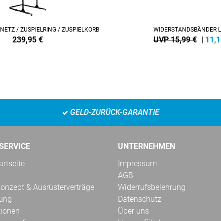
NETZ / ZUSPIELRING / ZUSPIELKORB
WIDERSTANDSBÄNDER 
239,95
€
UVP 15,99 €
|
11,1
GELD-ZURÜCK-GARANTIE
SERVICE
UNTERNEHMEN
rtseite
Impressum
AGB
onzept & Ausrüsterverträge
Widerrufsbelehrung
kung
Datenschutz
tionen
Über uns