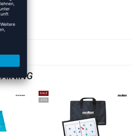
AINING
SALE
-20%