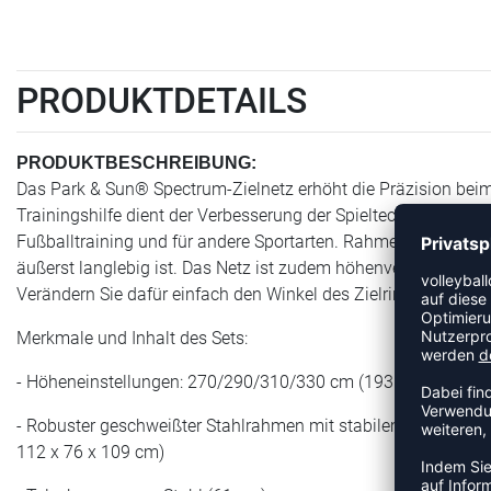
PRODUKTDETAILS
PRODUKTBESCHREIBUNG:
Das Park & Sun® Spectrum-Zielnetz erhöht die Präzision beim
Trainingshilfe dient der Verbesserung der Spieltechnik. Verw
Fußballtraining und für andere Sportarten. Rahmen und Fuß 
äußerst langlebig ist. Das Netz ist zudem höhenverstellbar. D
Verändern Sie dafür einfach den Winkel des Zielrings.
Merkmale und Inhalt des Sets:
- Höheneinstellungen: 270/290/310/330 cm (193 cm mithilfe 
- Robuster geschweißter Stahlrahmen mit stabilem Fuß und
112 x 76 x 109 cm)