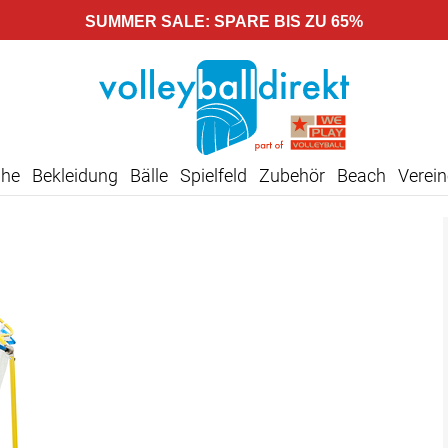
SUMMER SALE: SPARE BIS ZU 65%
uhe
Bekleidung
Bälle
Spielfeld
Zubehör
Beach
Verein