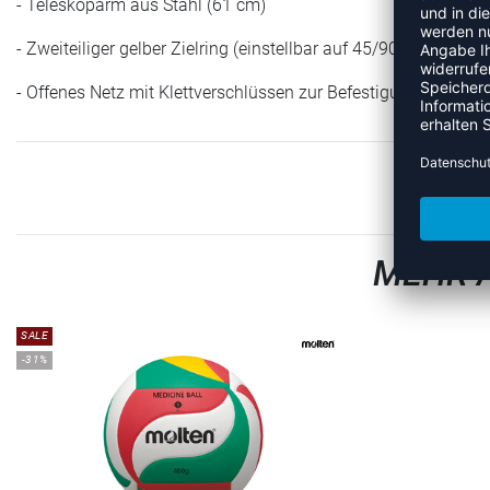
- Teleskoparm aus Stahl (61 cm)
- Zweiteiliger gelber Zielring (einstellbar auf 45/90/135/180 G
- Offenes Netz mit Klettverschlüssen zur Befestigung am Ring
MEHR 
SALE
-31%