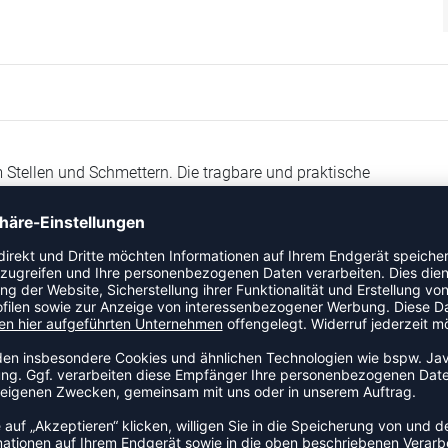
 Stellen und Schmettern. Die tragbare und praktische
enden Sie das Netz neben dem Volleyballtraining auch auf fürs
bestehen aus verschweißtem Stahl, wodurch das Gestell
er Schwierigkeitsgrad lässt sich ebenfalls anpassen.
des Adapters)
 Vorderrädern aus Gummi zum Verschieben (Maße des Fußes: