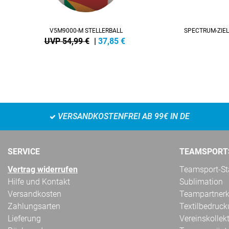
V5M9000-M STELLERBALL
SPECTRUM-ZIEL
UVP 54,99 €
|
37,85
€
VERSANDKOSTENFREI AB 99€ IN DE
SERVICE
TEAMSPORT
Vertrag widerrufen
Teamsport-Sta
Hilfe und Kontakt
Sublimation
Versandkosten
Teampartnerk
Zahlungsarten
Textilbedruc
Lieferung
Vereinskollek