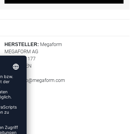
Megaform
HERSTELLER:
MEGAFORM AG
Rue Haute 177
4700 EUPEN
Belgium
E-Mail:
info@megaform.com