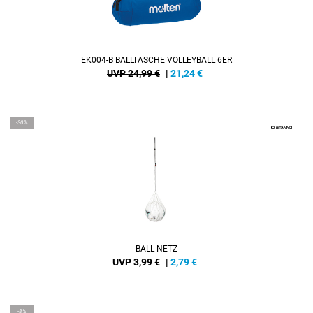
EK004-B BALLTASCHE VOLLEYBALL 6ER
UVP 24,99 €
|
21,24
€
-30%
BALL NETZ
UVP 3,99 €
|
2,79
€
-8%