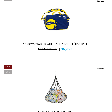
AC-BG260W-BL BLAUE BALLTASCHE FÜR 6 BÄLLE
UVP 39,95 €
|
36,95
€
SALE
-40%