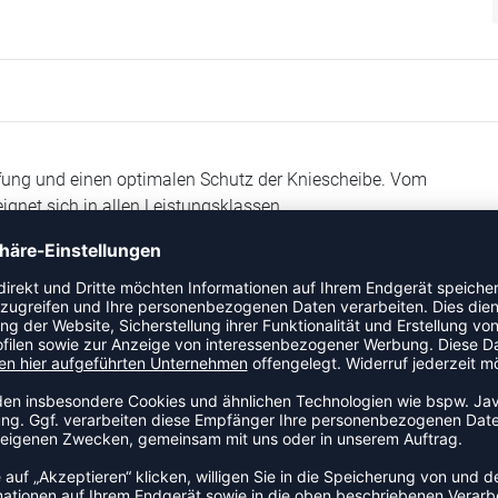
fung und einen optimalen Schutz der Kniescheibe. Vom
eignet sich in allen Leistungsklassen.
 Flexibilität
 Rayon
ront- und Seitenschutz des Kniegelenks
eines Knies im leicht gebeugten Zustand messen.