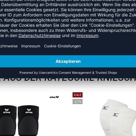
ZULETZT ANGESEHEN
 AUS DER KATEGORIE KNIESC
SALE
-27%