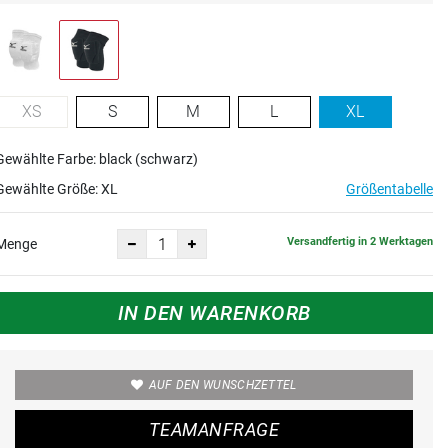
XS
S
M
L
XL
Gewählte Farbe: black (schwarz)
Gewählte Größe:
XL
Größentabelle
Versandfertig in 2 Werktagen
Menge
IN DEN WARENKORB
AUF DEN WUNSCHZETTEL
TEAMANFRAGE