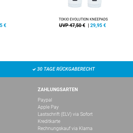
TOKIO EVOLUTION KNEEPADS
5
€
UVP 47,50 €
|
29,95
€
30 TAGE RÜCKGABERECHT
ZAHLUNGSARTEN
Paypal
Apple Pay
Lastschrift (ELV) via Sofort
Kreditkarte
Rechnungskauf via Klarna