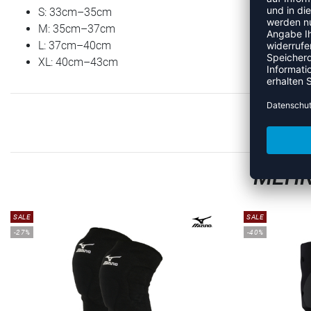
S: 33cm–35cm
M: 35cm–37cm
L: 37cm–40cm
XL: 40cm–43cm
MEHR
SALE
SALE
-27%
-40%