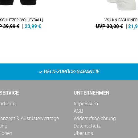
SCHÜTZER (VOLLEYBALL)
VS1 KNIESCHONER
 39,99 €
|
23,99
€
UVP 30,00 €
|
21,9
GELD-ZURÜCK-GARANTIE
SERVICE
UNTERNEHMEN
rtseite
Impressum
AGB
onzept & Ausrüsterverträge
Widerrufsbelehrung
kung
Datenschutz
tionen
Über uns