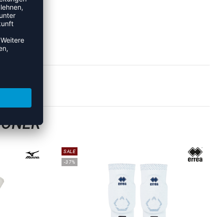
HONER
SALE
-37%