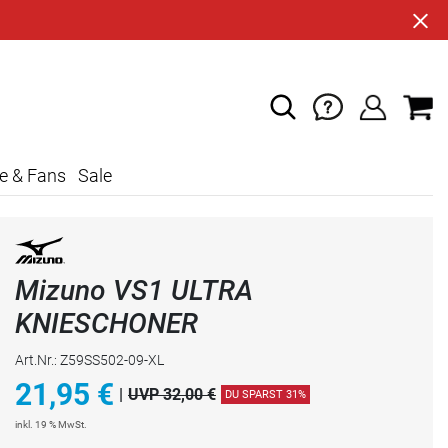
e & Fans
Sale
Mizuno VS1 ULTRA
KNIESCHONER
Art.Nr.: Z59SS502-09-XL
21,95
€
|
UVP 32,00 €
DU SPARST 31%
inkl. 19 % MwSt.