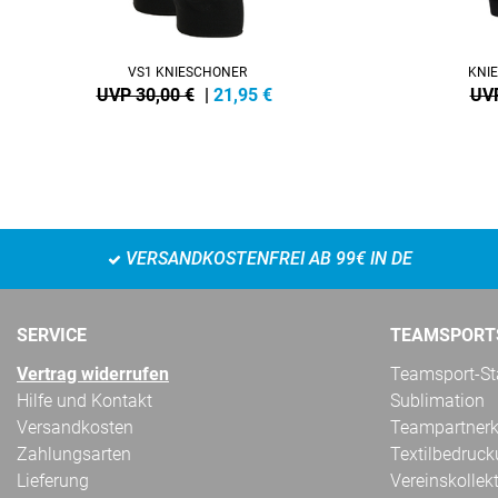
VS1 KNIESCHONER
KNIE
UVP 30,00 €
|
21,95
€
UVP
VERSANDKOSTENFREI AB 99€ IN DE
SERVICE
TEAMSPORT
Vertrag widerrufen
Teamsport-Sta
Hilfe und Kontakt
Sublimation
Versandkosten
Teampartnerk
Zahlungsarten
Textilbedruc
Lieferung
Vereinskollek