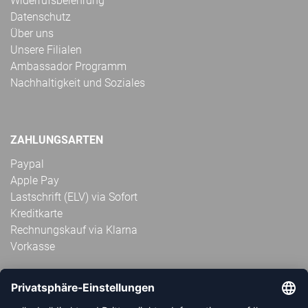
Widerrufsbelehrung
Datenschutz
Über uns
Unsere Filialen
Ambassador Programm
Nachhaltigkeit und Soziales
ZAHLUNGSARTEN
Paypal
Apple Pay
Lastschrift (ELV) via Sofort
Kreditkarte
Rechnungskauf via Klarna
Vorkasse
ABONNIERE JETZT DEN KOSTENLOSEN