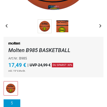
Molten B985 BASKETBALL
Art.Nr.: B985
17,49
€
|
UVP 24,99 €
DU SPARST 30%
inkl. 19 % MwSt.
5