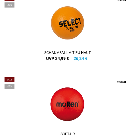
-25%
SCHAUMBALL MIT PU-HAUT
UVP 34,99 €
|
26,24
€
SALE
-13%
SOFT-HR