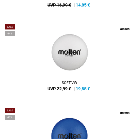
UVP 16,99 €
|
14,85
€
SALE
-14%
SOFT-VW
UVP 22,99 €
|
19,85
€
SALE
-15%