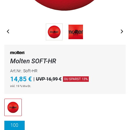
Molten SOFT-HR
Art.Nr.: Soft-HR
14,85
€
|
UVP 16,99 €
DU SPARST 13%
inkl. 19 % MwSt.
100