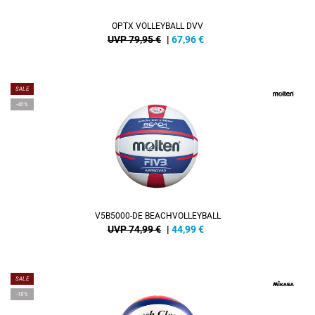
OPTX VOLLEYBALL DVV
UVP 79,95 €
|
67,96
€
SALE
-40%
V5B5000-DE BEACHVOLLEYBALL
UVP 74,99 €
|
44,99
€
SALE
-18%