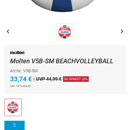
Molten V5B-SM BEACHVOLLEYBALL
Art.Nr.: V5B-SM
33,74
€
|
UVP 44,99 €
DU SPARST 25%
inkl. 19 % MwSt.
5