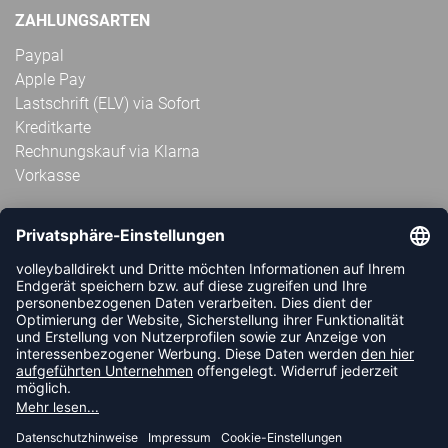
ZAHLUNGSARTEN
Paypal
Apple Pay
Lastschrift (ELV) via Sofort
Kreditkarte
Rechnungskauf via Klarna
Vorkasse
ABONNIERE JETZT DEN KOSTENLOSEN
VOLLEYBALLDIREKT-NEWSLETTER UND VERPASSE KEINE
NEUIGKEIT ODER AKTION MEHR.
JETZT ANMELDEN
FOLLOW US