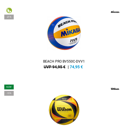
-21%
BEACH PRO BV550C-DVV1
UVP 94,95 €
|
74,95
€
NEW
-15%