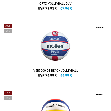
OPTX VOLLEYBALL DVV
UVP 79,95 €
|
67,96
€
SALE
-40%
V5B5000-DE BEACHVOLLEYBALL
UVP 74,99 €
|
44,99
€
SALE
-18%