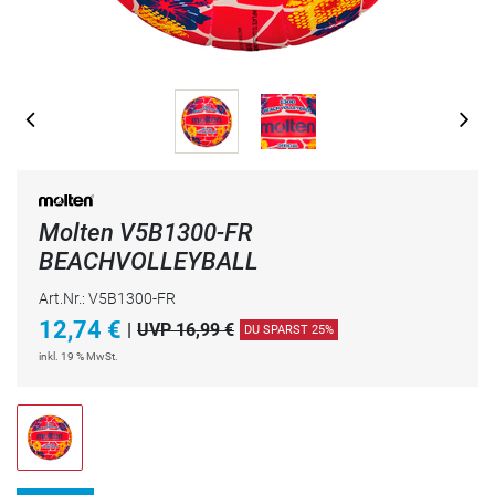
Molten V5B1300-FR
BEACHVOLLEYBALL
Art.Nr.: V5B1300-FR
12,74
€
|
UVP 16,99 €
DU SPARST 25%
inkl. 19 % MwSt.