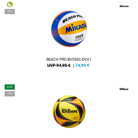
-21%
BEACH PRO BV550C-DVV1
UVP 94,95 €
|
74,95
€
NEW
-15%