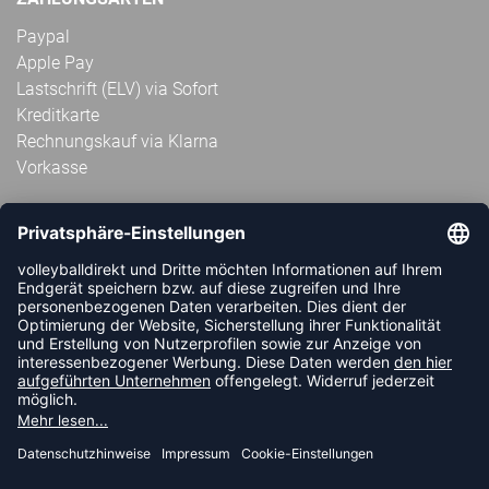
Paypal
Apple Pay
Lastschrift (ELV) via Sofort
Kreditkarte
Rechnungskauf via Klarna
Vorkasse
ABONNIERE JETZT DEN KOSTENLOSEN
VOLLEYBALLDIREKT-NEWSLETTER UND VERPASSE KEINE
NEUIGKEIT ODER AKTION MEHR.
JETZT ANMELDEN
FOLLOW US