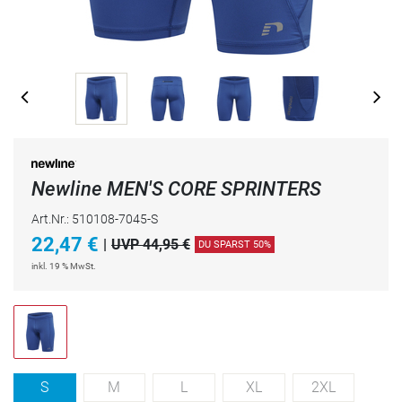
Newline MEN'S CORE SPRINTERS
Art.Nr.: 510108-7045-S
22,47
€
|
UVP 44,95 €
DU SPARST 50%
inkl. 19 % MwSt.
S
M
L
XL
2XL