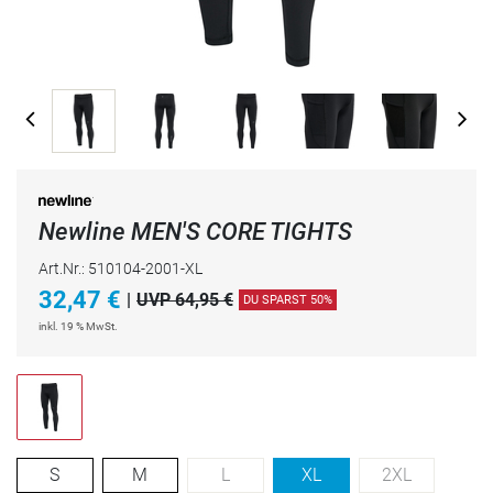
Newline MEN'S CORE TIGHTS
Art.Nr.: 510104-2001-XL
32,47
€
|
UVP 64,95 €
DU SPARST 50%
inkl. 19 % MwSt.
S
M
L
XL
2XL