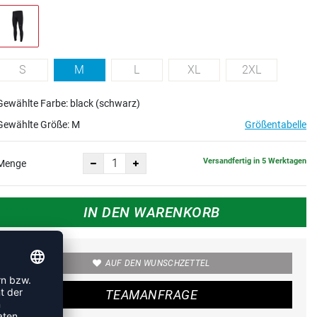
S
M
L
XL
2XL
Gewählte Farbe: black (schwarz)
Gewählte Größe:
M
Größentabelle
Versandfertig in 5 Werktagen
Menge
IN DEN WARENKORB
AUF DEN WUNSCHZETTEL
TEAMANFRAGE