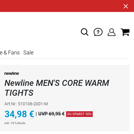
e & Fans
Sale
Newline MEN'S CORE WARM
TIGHTS
Art.Nr.: 510106-2001-M
34,98
€
|
UVP 69,95 €
DU SPARST 50%
inkl. 19 % MwSt.