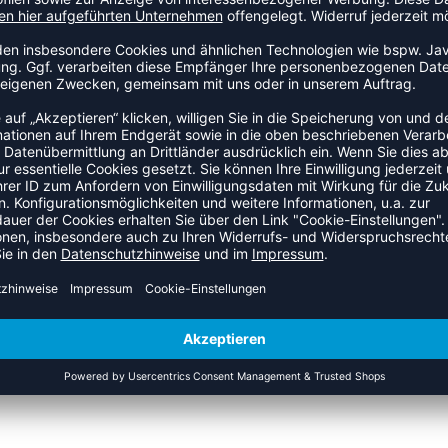
orie Laufhose. Der bewegliche Schnitt begleitet jede Bewegung
 Core-Kollektion.
ZULETZT ANGESEHEN