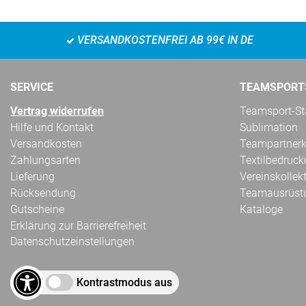
VERSANDKOSTENFREI AB 99€ IN DE
SERVICE
TEAMSPORT
Vertrag widerrufen
Teamsport-Sta
Hilfe und Kontakt
Sublimation
Versandkosten
Teampartnerk
Zahlungsarten
Textilbedruc
Lieferung
Vereinskollek
Rücksendung
Teamausrüst
Gutscheine
Kataloge
Erklärung zur Barrierefreiheit
Datenschutzeinstellungen
Kontrastmodus aus