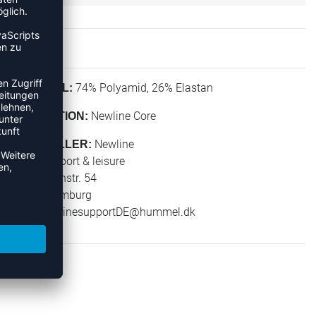
74% Polyamid, 26% Elastan
MATERIAL:
Newline Core
KOLLEKTION:
Newline
HERSTELLER:
hummel sport & leisure
Leverkusenstr. 54
22761 Hamburg
E-Mail:
onlinesupportDE@hummel.dk