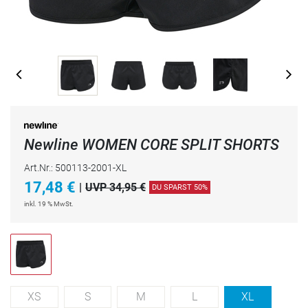
Newline WOMEN CORE SPLIT SHORTS
Art.Nr.: 500113-2001-XL
17,48
€
|
UVP 34,95 €
DU SPARST 50%
inkl. 19 % MwSt.
XS
S
M
L
XL