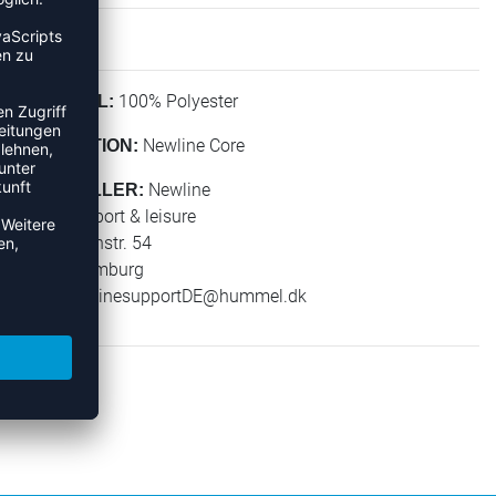
100% Polyester
MATERIAL:
Newline Core
KOLLEKTION:
Newline
HERSTELLER:
hummel sport & leisure
Leverkusenstr. 54
22761 Hamburg
E-Mail:
onlinesupportDE@hummel.dk