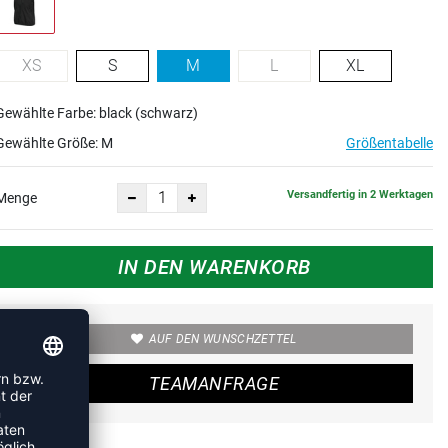
XS
S
M
L
XL
Gewählte Farbe: black (schwarz)
Gewählte Größe:
M
Größentabelle
Versandfertig in 2 Werktagen
Menge
IN DEN WARENKORB
AUF DEN WUNSCHZETTEL
TEAMANFRAGE