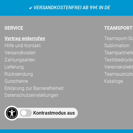
VERSANDKOSTENFREI AB 99€ IN DE
SERVICE
TEAMSPORT
Vertrag widerrufen
Teamsport-Sta
Hilfe und Kontakt
Sublimation
Versandkosten
Teampartnerk
Zahlungsarten
Textilbedruc
Lieferung
Vereinskollek
Rücksendung
Teamausrüst
Gutscheine
Kataloge
Erklärung zur Barrierefreiheit
Datenschutzeinstellungen
Kontrastmodus aus