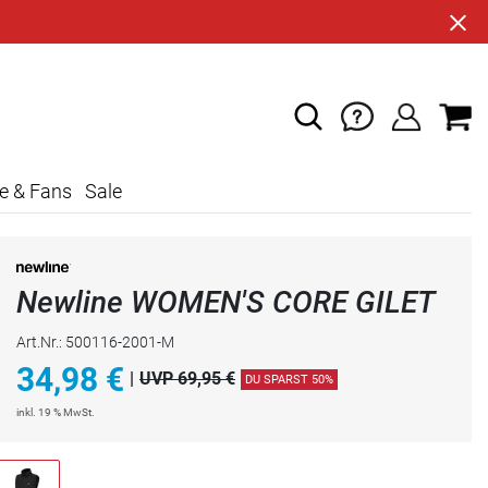
e & Fans
Sale
Newline WOMEN'S CORE GILET
Art.Nr.: 500116-2001-M
34,98
€
|
UVP 69,95 €
DU SPARST 50%
inkl. 19 % MwSt.