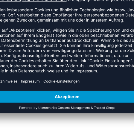
aufjacke. Dieses Modell ist speziell für Damen ausgelegt. Der
der Trainingskleidung tragen. Das Modell ist Teil der Newline
ZULETZT ANGESEHEN