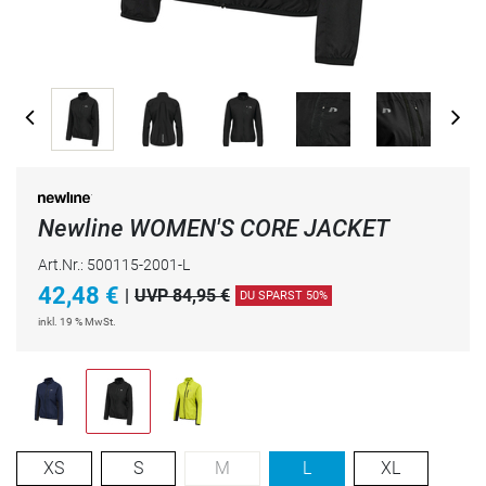
Newline WOMEN'S CORE JACKET
Art.Nr.: 500115-2001-L
42,48
€
|
UVP 84,95 €
DU SPARST 50%
inkl. 19 % MwSt.
XS
S
M
L
XL