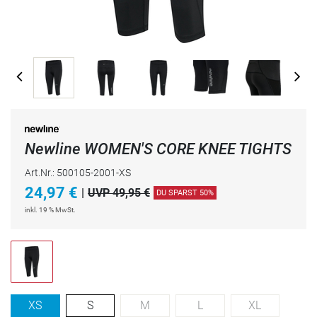
Newline WOMEN'S CORE KNEE TIGHTS
Art.Nr.: 500105-2001-XS
24,97
€
|
UVP 49,95 €
DU SPARST 50%
inkl. 19 % MwSt.
XS
S
M
L
XL