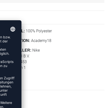
100% Polyester
MATERIAL:
Academy18
KOLLEKTION:
Nike
HERSTELLER:
NIKE Retail B.V.
PO BOX 6453
Colosseum 1
1213