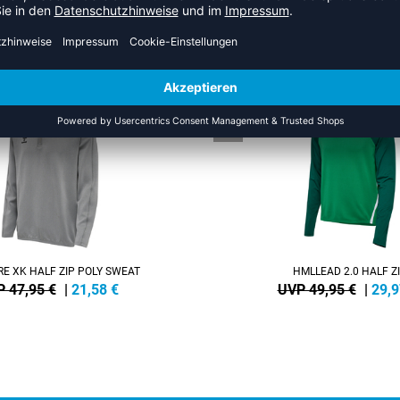
 AUS DER KATEGORIE SWEATS
NEW
-40%
E XK HALF ZIP POLY SWEAT
HMLLEAD 2.0 HALF Z
 47,95 €
|
21,58
€
UVP 49,95 €
|
29,9