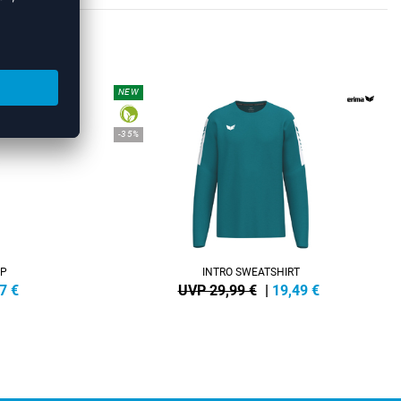
HIRTS
NEW
-35%
IP
INTRO SWEATSHIRT
7
€
UVP 29,99 €
|
19,49
€