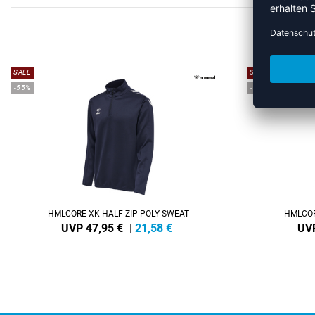
MEHR
SALE
SALE
-55%
-55%
HMLCORE XK HALF ZIP POLY SWEAT
HMLCOR
UVP 47,95 €
|
21,58
€
UVP