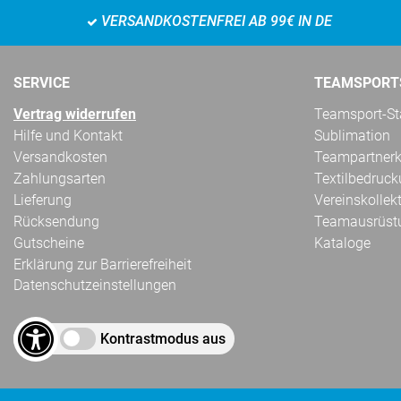
VERSANDKOSTENFREI AB 99€ IN DE
SERVICE
TEAMSPORT
Vertrag widerrufen
Teamsport-Sta
Hilfe und Kontakt
Sublimation
Versandkosten
Teampartnerk
Zahlungsarten
Textilbedruc
Lieferung
Vereinskollek
Rücksendung
Teamausrüst
Gutscheine
Kataloge
Erklärung zur Barrierefreiheit
Datenschutzeinstellungen
Kontrastmodus aus