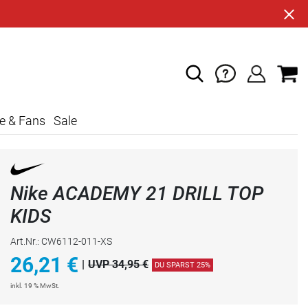
e & Fans
Sale
Nike ACADEMY 21 DRILL TOP
KIDS
Art.Nr.: CW6112-011-XS
26,21
€
|
UVP 34,95 €
DU SPARST 25%
inkl. 19 % MwSt.