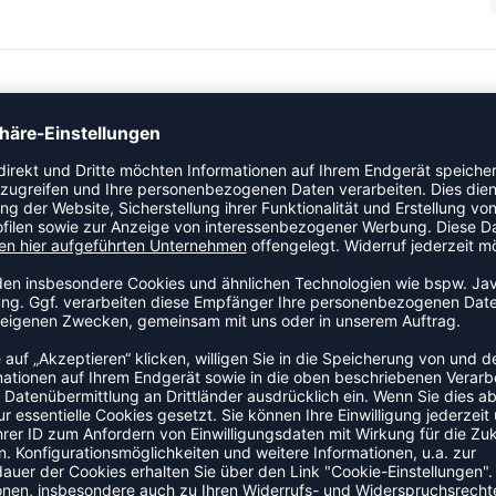
wodurch er schnell verdunstet, und ermöglicht so trockenen
 mit. Daumenöffnungen verhindern ein Verrutschen der Ärmel.
elüftung, wenn es heiß hergeht.
egefühl.
ZULETZT ANGESEHEN