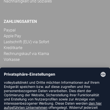
Nachhaltigkeit und Soziales
ZAHLUNGSARTEN
Paypal
Apple Pay
Lastschrift (ELV) via Sofort
Kreditkarte
Rechnungskauf via Klarna
Vorkasse
ABONNIERE JETZT DEN KOSTENLOSEN
VOLLEYBALLDIREKT-NEWSLETTER UND VERPASSE KEINE
NEUIGKEIT ODER AKTION MEHR.
JETZT ANMELDEN