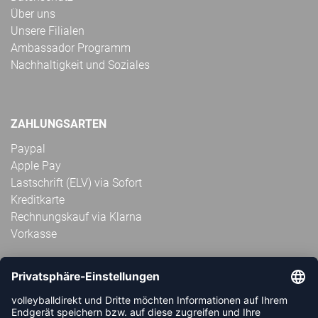
Über uns
Unsere Filialen
Ambassador Programm
Nachhaltigkeit und Soziales
ZAHLUNGSARTEN
Paypal
Apple Pay
Lastschrift (ELV) via Sofort
Kreditkarte
Rechnungskauf via Klarna
Vorkasse
ABONNIERE JETZT DEN KOSTENLOSEN
VOLLEYBALLDIREKT-NEWSLETTER UND VERPASSE KEINE
NEUIGKEIT ODER AKTION MEHR.