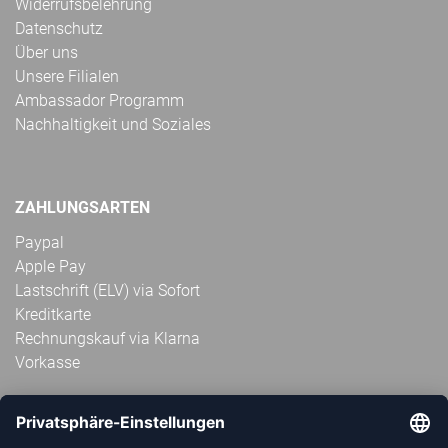
Widerrufsbelehrung
Datenschutz
Über uns
Unsere Filialen
Ambassador Programm
Nachhaltigkeit und Soziales
ZAHLUNGSARTEN
Paypal
Apple Pay
Lastschrift (ELV) via Sofort
Kreditkarte
Rechnungskauf via Klarna
Vorkasse
ABONNIERE JETZT DEN KOSTENLOSEN