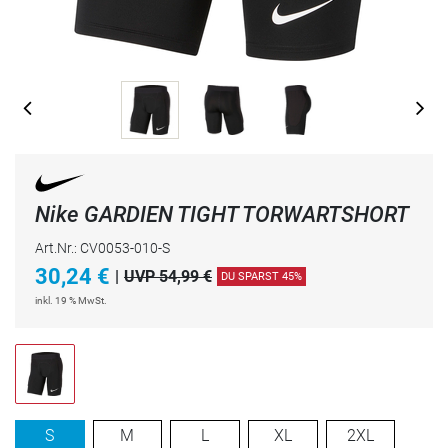
Nike GARDIEN TIGHT TORWARTSHORT
Art.Nr.: CV0053-010-S
30,24
€
|
UVP 54,99 €
DU SPARST 45%
inkl. 19 % MwSt.
S
M
L
XL
2XL