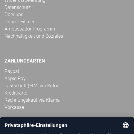
Widerrufsbelehrung
Datenschutz
Über uns
Unsere Filialen
Ambassador Programm
Nachhaltigkeit und Soziales
ZAHLUNGSARTEN
Paypal
Apple Pay
Lastschrift (ELV) via Sofort
Kreditkarte
Rechnungskauf via Klarna
Vorkasse
ABONNIERE JETZT DEN KOSTENLOSEN