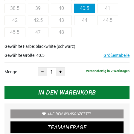
38.5
39
40
40.5
41
42
42.5
43
44
44.5
45.5
47
48
Gewählte Farbe: blackwhite (schwarz)
Gewählte Größe:
40.5
Größentabelle
Versandfertig in 2 Werktagen
Menge
IN DEN WARENKORB
AUF DEN WUNSCHZETTEL
TEAMANFRAGE