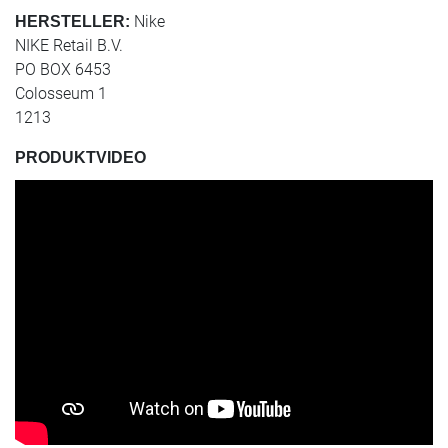
Nike
HERSTELLER:
NIKE Retail B.V.
PO BOX 6453
Colosseum 1
1213
PRODUKTVIDEO