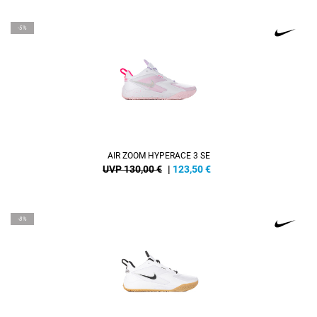
-5%
AIR ZOOM HYPERACE 3 SE
UVP 130,00 €
|
123,50
€
-8%