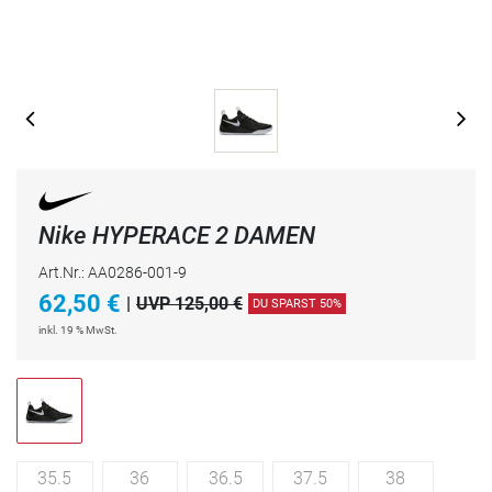
Nike HYPERACE 2 DAMEN
Art.Nr.: AA0286-001-9
62,50
€
|
UVP 125,00 €
DU SPARST 50%
inkl. 19 % MwSt.
35.5
36
36.5
37.5
38