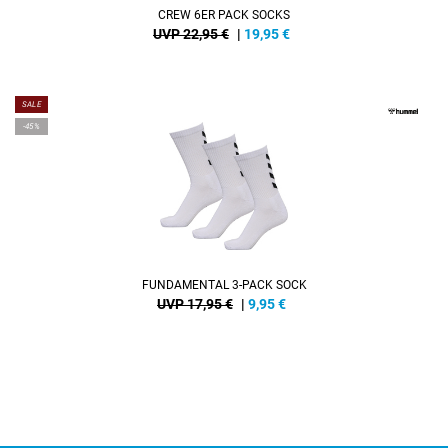
CREW 6ER PACK SOCKS
UVP 22,95 €
|
19,95
€
SALE
-45%
FUNDAMENTAL 3-PACK SOCK
UVP 17,95 €
|
9,95
€