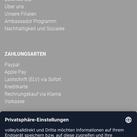
Über uns
Unsere Filialen
Ambassador Programm
Nachhaltigkeit und Soziales
ZAHLUNGSARTEN
Paypal
Apple Pay
Lastschrift (ELV) via Sofort
Kreditkarte
Rechnungskauf via Klarna
Vorkasse
ABONNIERE JETZT DEN KOSTENLOSEN
VOLLEYBALLDIREKT-NEWSLETTER UND VERPASSE KEINE
NEUIGKEIT ODER AKTION MEHR.