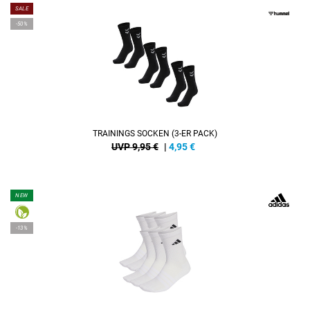
SALE
-50%
TRAININGS SOCKEN (3-ER PACK)
UVP 9,95 €
|
4,95
€
NEW
-13%