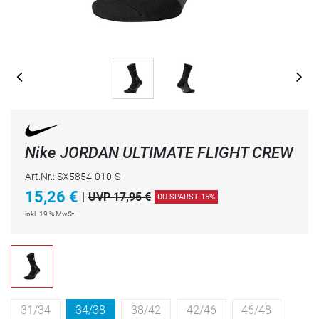
Nike JORDAN ULTIMATE FLIGHT CREW
Art.Nr.: SX5854-010-S
15,26
€
|
UVP 17,95 €
DU SPARST 15%
inkl. 19 % MwSt.
31/34
34/38
38/42
42/46
46/48