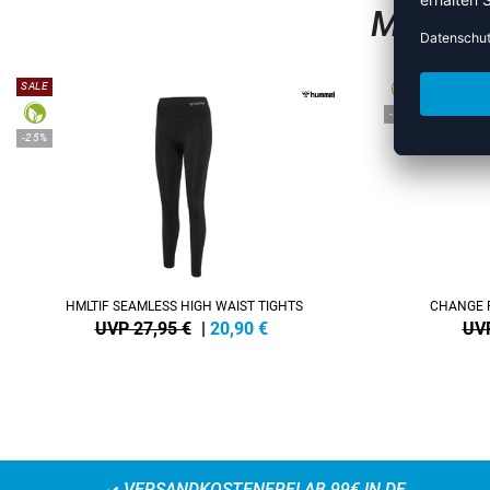
MEHR A
SALE
-38%
-25%
HMLTIF SEAMLESS HIGH WAIST TIGHTS
CHANGE 
UVP 27,95 €
|
20,90
€
UVP
VERSANDKOSTENFREI AB 99€ IN DE