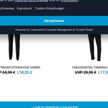
US DER KATEGORIE TRAININ
SALE
-40%
PRÄSENTATIONSHOSE DAMEN
HMLESSENTIAL TRAINING
 54,99 €
|
34,35
€
UVP 29,95 €
|
17,9
GELD-ZURÜCK-GARANTIE