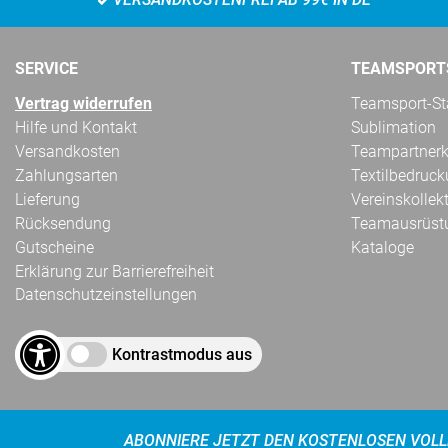
SERVICE
TEAMSPORT
Vertrag widerrufen
Teamsport-Sta
Hilfe und Kontakt
Sublimation
Versandkosten
Teampartnerk
Zahlungsarten
Textilbedruc
Lieferung
Vereinskollek
Rücksendung
Teamausrüst
Gutscheine
Kataloge
Erklärung zur Barrierefreiheit
Datenschutzeinstellungen
Kontrastmodus aus
ABONNIERE JETZT DEN KOSTENLOSEN VOLL