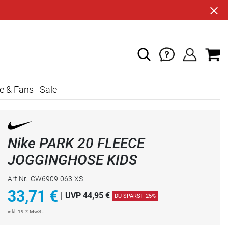
e & Fans
Sale
Nike PARK 20 FLEECE
JOGGINGHOSE KIDS
Art.Nr.: CW6909-063-XS
33,71
€
|
UVP 44,95 €
DU SPARST 25%
inkl. 19 % MwSt.