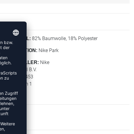
82% Baumwolle, 18% Polyester
MATERIAL:
Nike Park
KOLLEKTION:
Nike
HERSTELLER:
NIKE Retail B.V.
PO BOX 6453
Colosseum 1
1213