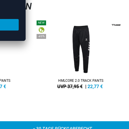
GSHOSEN
NEW
-40%
 PANTS
HMLCORE 2.0 TRACK PANTS
7
€
UVP 37,95 €
|
22,77
€
30 TAGE RÜCKGABERECHT