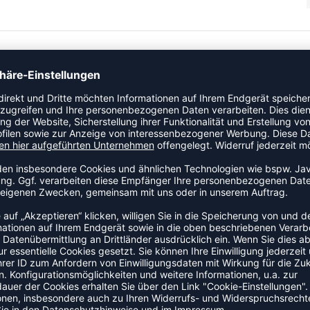
ikel der Kategorie Hose an den Start. Dieses Modell ist
t jede Bewegung auf dem Feld oder in der Halle. Das Modell ist
ZULETZT ANGESEHEN