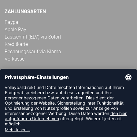
ZAHLUNGSARTEN
Paypal
Apple Pay
Lastschrift (ELV) via Sofort
Kreditkarte
Rechnungskauf via Klarna
Vorkasse
ABONNIERE JETZT DEN KOSTENLOSEN
VOLLEYBALLDIREKT-NEWSLETTER UND VERPASSE KEINE
NEUIGKEIT ODER AKTION MEHR.
JETZT ANMELDEN
FOLLOW US