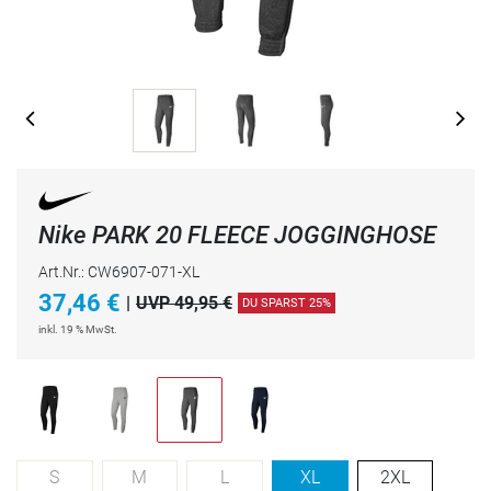
Nike PARK 20 FLEECE JOGGINGHOSE
Art.Nr.: CW6907-071-XL
37,46
€
|
UVP 49,95 €
DU SPARST 25%
inkl. 19 % MwSt.
S
M
L
XL
2XL