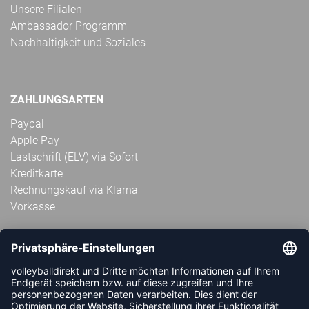
Unsere Filialen
Ambassador Programm
Nachhaltigkeit und Soziales
ZAHLUNGSARTEN
Paypal
Apple Pay
Lastschrift (ELV) via Sofort
Kreditkarte
Rechnungskauf via Klarna
Vorkasse
ABONNIERE JETZT DEN KOSTENLOSEN
VOLLEYBALLDIREKT-NEWSLETTER UND VERPASSE KEINE
NEUIGKEIT ODER AKTION MEHR.