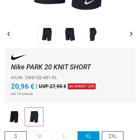
Nike PARK 20 KNIT SHORT
Art.Nr.: CW6152-451-XL
20,96
€
|
UVP 27,95 €
DU SPARST 25%
inkl. 19 % MwSt.
S
M
L
XL
2XL