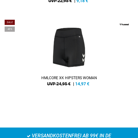
UVP 22,95 €
|
9,18
€
SALE
-40%
HMLCORE XK HIPSTERS WOMAN
UVP 24,95 €
|
14,97
€
VERSANDKOSTENFREI AB 99€ IN DE