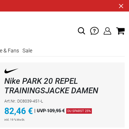
e & Fans
Sale
Nike PARK 20 REPEL
TRAININGSJACKE DAMEN
Art.Nr.: DC8039-451-L
82,46
€
|
UVP 109,95 €
DU SPARST 25%
inkl. 19 % MwSt.