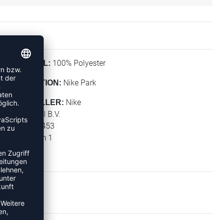
100% Polyester
MATERIAL:
Nike Park
KOLLEKTION:
Nike
HERSTELLER:
NIKE Retail B.V.
PO BOX 6453
Colosseum 1
1213