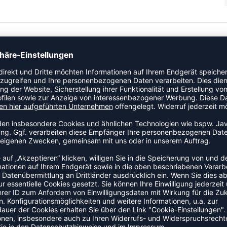
r Kategorie Trainingsjacke. Dieses Modell ist speziell für
 über dem Trikot oder der Trainingskleidung tragen. Das
ZULETZT ANGESEHEN