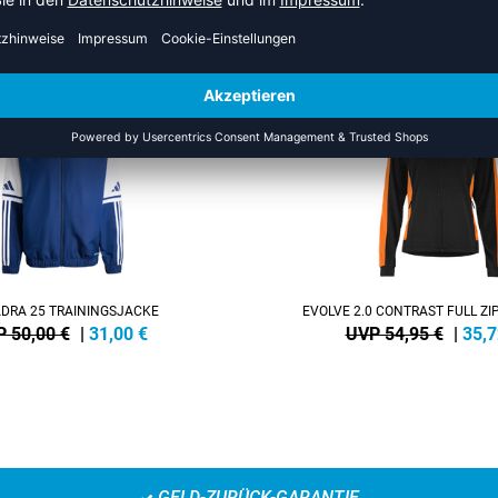
US DER KATEGORIE TRAINING
NEW
-35%
DRA 25 TRAININGSJACKE
EVOLVE 2.0 CONTRAST FULL ZI
 50,00 €
|
31,00
€
UVP 54,95 €
|
35,7
GELD-ZURÜCK-GARANTIE