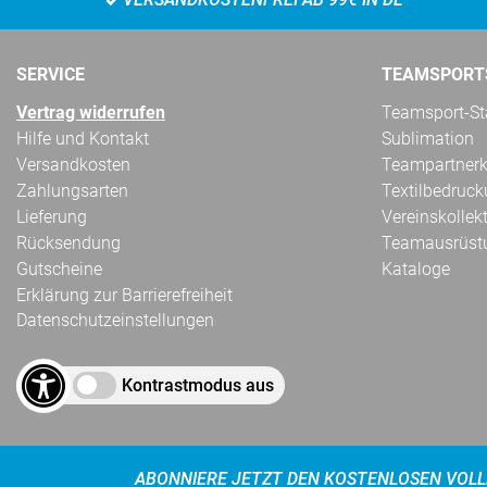
SERVICE
TEAMSPORT
Vertrag widerrufen
Teamsport-Sta
Hilfe und Kontakt
Sublimation
Versandkosten
Teampartnerk
Zahlungsarten
Textilbedruc
Lieferung
Vereinskollek
Rücksendung
Teamausrüst
Gutscheine
Kataloge
Erklärung zur Barrierefreiheit
Datenschutzeinstellungen
Kontrastmodus aus
ABONNIERE JETZT DEN KOSTENLOSEN VOLL