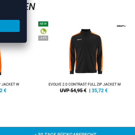
SJACKEN
NEW
-35%
P JACKET W
EVOLVE 2.0 CONTRAST FULL ZIP JACKET M
2
€
UVP 54,95 €
|
35,72
€
30 TAGE RÜCKGABERECHT