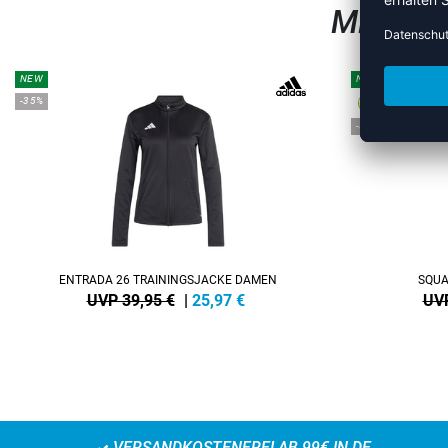
MEHR A
NEW
NEW
-35%
-38%
ENTRADA 26 TRAININGSJACKE DAMEN
SQUA
UVP 39,95 €
|
25,97
€
UVP
VERSANDKOSTENFREI AB 99€ IN DE