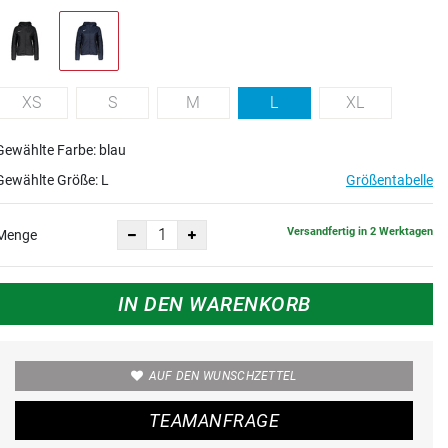
XS
S
M
L
XL
Gewählte Farbe: blau
Gewählte Größe:
L
Größentabelle
Versandfertig in 2 Werktagen
Menge
IN DEN WARENKORB
AUF DEN WUNSCHZETTEL
TEAMANFRAGE