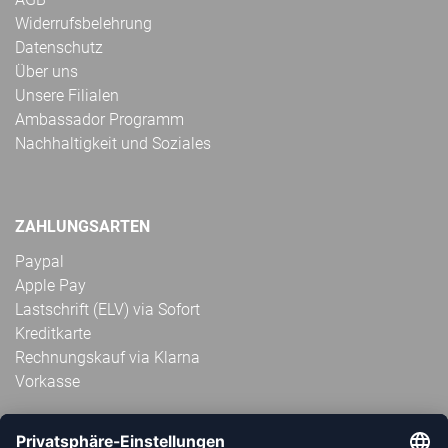
Widerrufsbelehrung
Datenschutz
Über uns
Unsere Filialen
Ambassador Programm
Nachhaltigkeit und Soziales
ZAHLUNGSARTEN
Paypal
Apple Pay
Lastschrift (ELV) via Sofort
Kreditkarte
Rechnungskauf via Klarna
Vorkasse