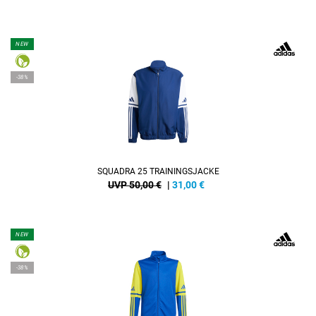
NEW
-38%
SQUADRA 25 TRAININGSJACKE
UVP 50,00 €
|
31,00
€
NEW
-38%