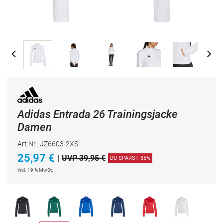
Adidas Entrada 26 Trainingsjacke
Damen
Art.Nr.: JZ6603-2XS
25,97
€
|
UVP 39,95 €
DU SPARST 35%
inkl. 19 % MwSt.