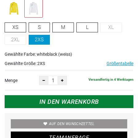
XS
S
M
L
XL
2XL
2XS
Gewählte Farbe: whiteblack (weiss)
Gewählte Größe:
2XS
Größentabelle
Versandfertig in 4 Werktagen
Menge
IN DEN WARENKORB
AUF DEN WUNSCHZETTEL
TEAMANFRAGE