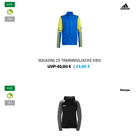
NEW
-38%
SQUADRA 25 TRAININGSJACKE KIDS
UVP 40,00 €
|
24,80
€
NEW
-35%