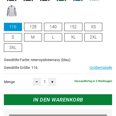
116
128
140
152
XS
S
M
L
XL
2XL
3XL
Gewählte Farbe: newroyalnewnavy (blau)
Gewählte Größe:
116
Größentabelle
Versandfertig in 5 Werktagen
Menge
IN DEN WARENKORB