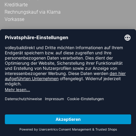
Kreditkarte
Rechnungskauf via Klarna
Vorkasse
ABONNIERE JETZT DEN KOSTENLOSEN
VOLLEYBALLDIREKT-NEWSLETTER UND VERPASSE KEINE
NEUIGKEIT ODER AKTION MEHR.
JETZT ANMELDEN
FOLLOW US
© 2026 Ballsportdirekt.de GmbH und Co. KG