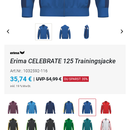
Erima CELEBRATE 125 Trainingsjacke
Art.Nr.: 1032592-116
35,74
€
|
UVP 54,99 €
DU SPARST 35%
inkl. 19 % MwSt.