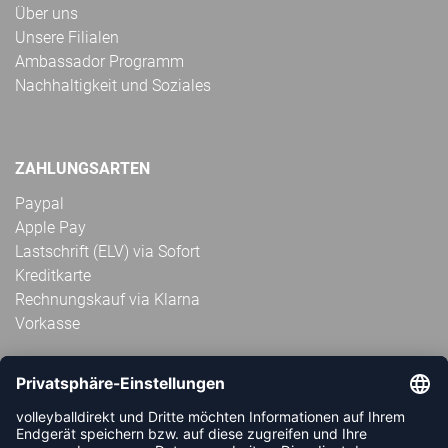
Über uns
Unsere Filialen
Ambassador Programm
Nachhaltigkeit und Soziales
ZAHLUNGSARTEN
Paypal
Apple Pay
Lastschrift (ELV) via Sofort
Kreditkarte
Rechnungskauf via Klarna
Vorkasse
ABONNIERE JETZT DEN KOSTENLOSEN
VOLLEYBALLDIREKT-NEWSLETTER UND VERPASSE KEINE
NEUIGKEIT ODER AKTION MEHR.