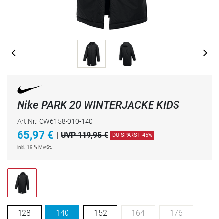
Nike PARK 20 WINTERJACKE KIDS
Art.Nr.: CW6158-010-140
65,97
€
|
UVP 119,95 €
DU SPARST 45%
inkl. 19 % MwSt.
128
140
152
164
176