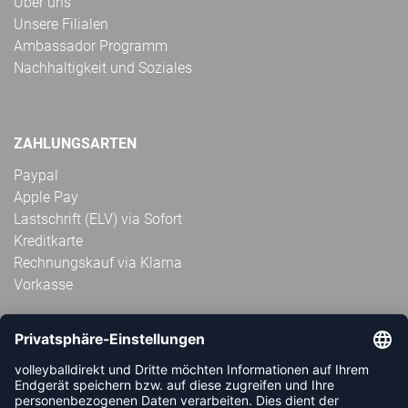
Über uns
Unsere Filialen
Ambassador Programm
Nachhaltigkeit und Soziales
ZAHLUNGSARTEN
Paypal
Apple Pay
Lastschrift (ELV) via Sofort
Kreditkarte
Rechnungskauf via Klarna
Vorkasse
ABONNIERE JETZT DEN KOSTENLOSEN
VOLLEYBALLDIREKT-NEWSLETTER UND VERPASSE KEINE
NEUIGKEIT ODER AKTION MEHR.