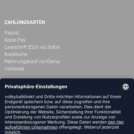
ZAHLUNGSARTEN
Paypal
Apple Pay
Lastschrift (ELV) via Sofort
Kreditkarte
Rechnungskauf via Klarna
Vorkasse
ABONNIERE JETZT DEN KOSTENLOSEN
VOLLEYBALLDIREKT-NEWSLETTER UND VERPASSE KEINE
NEUIGKEIT ODER AKTION MEHR.
JETZT ANMELDEN