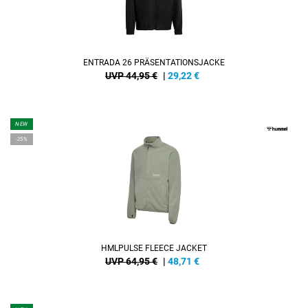
ENTRADA 26 PRÄSENTATIONSJACKE
UVP 44,95 €
|
29,22
€
NEW
-25%
HMLPULSE FLEECE JACKET
UVP 64,95 €
|
48,71
€