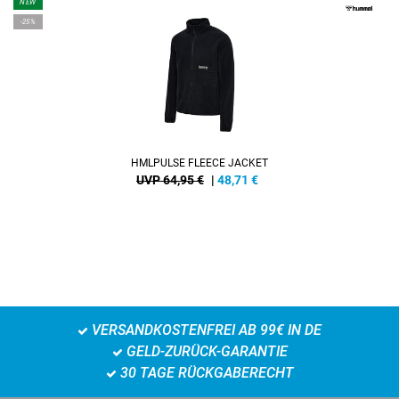
NEW
-25%
HMLPULSE FLEECE JACKET
UVP 64,95 €
|
48,71
€
VERSANDKOSTENFREI AB 99€ IN DE
GELD-ZURÜCK-GARANTIE
30 TAGE RÜCKGABERECHT