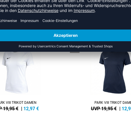
ZULETZT ANGESEHEN
S DER KATEGORIE VOLLEYBAL
NEW
-35%
RK VIII TRIKOT DAMEN
PARK VIII TRIKOT DA
 19,95 €
|
12,97
€
UVP 19,95 €
|
12,9