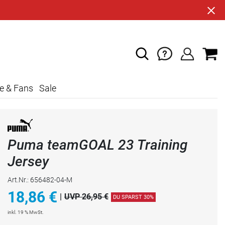
e & Fans
Sale
Puma teamGOAL 23 Training
Jersey
Art.Nr.: 656482-04-M
18,86
€
|
UVP 26,95 €
DU SPARST 30%
inkl. 19 % MwSt.