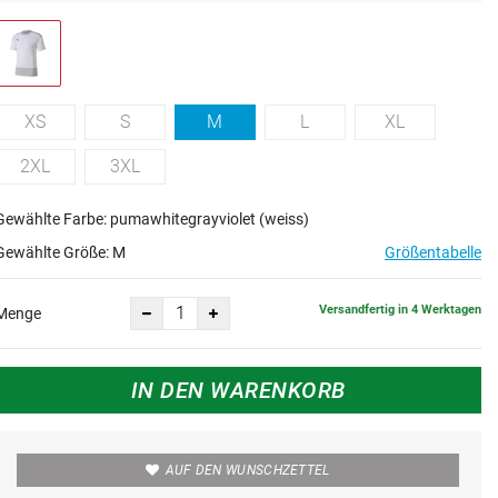
XS
S
M
L
XL
2XL
3XL
Gewählte Farbe: pumawhitegrayviolet (weiss)
Gewählte Größe:
M
Größentabelle
Versandfertig in 4 Werktagen
Menge
IN DEN WARENKORB
AUF DEN WUNSCHZETTEL