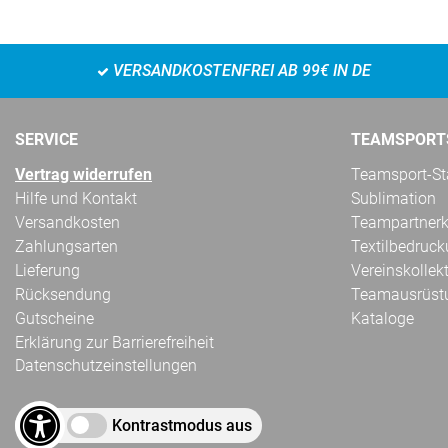
VERSANDKOSTENFREI AB 99€ IN DE
SERVICE
TEAMSPORT
Vertrag widerrufen
Teamsport-Sta
Hilfe und Kontakt
Sublimation
Versandkosten
Teampartnerk
Zahlungsarten
Textilbedruc
Lieferung
Vereinskollek
Rücksendung
Teamausrüst
Gutscheine
Kataloge
Erklärung zur Barrierefreiheit
Datenschutzeinstellungen
Kontrastmodus aus