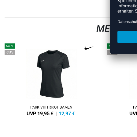
MEHR AU
NEW
NEW
-35%
-35%
PARK VIII TRIKOT DAMEN
PA
UVP 19,95 €
|
12,97
€
UVP