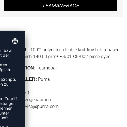
TEAMANFRAGE
100% polyester -double knit-finish: bio-based
MATERIAL:
wicking finish-140.00 g/m²-PS/01-CF/002-piece dyed
Teamgoal
KOLLEKTION:
Puma
HERSTELLER:
Puma SE
Puma Way 1
91074 Herzogenaurach
E-Mail:
service@puma.com