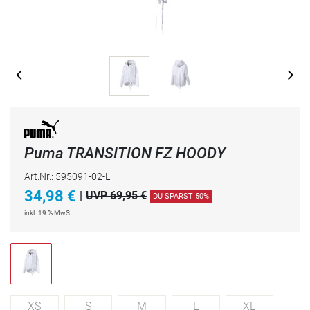
Puma TRANSITION FZ HOODY
Art.Nr.: 595091-02-L
34,98
€
|
UVP 69,95 €
DU SPARST 50%
inkl. 19 % MwSt.
XS
S
M
L
XL