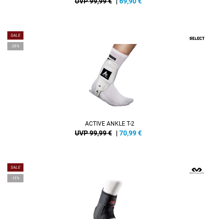
UVP 99,99 €
|
69,90
€
SALE
-29%
ACTIVE ANKLE T-2
UVP 99,99 €
|
70,99
€
SALE
-15%