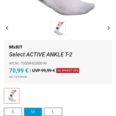
Select ACTIVE ANKLE T-2
Art.Nr.: 70559-02000-M
70,99
€
|
UVP 99,99 €
DU SPARST 29%
inkl. 19 % MwSt.
S
M
L