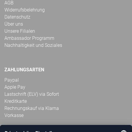
AGB
Widerrufsbelehrung
Datenschutz
Über uns
Unsere Filialen
Ambassador Programm
Nachhaltigkeit und Soziales
ZAHLUNGSARTEN
Paypal
Apple Pay
Lastschrift (ELV) via Sofort
Kreditkarte
Rechnungskauf via Klarna
Vorkasse