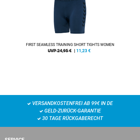
FIRST SEAMLESS TRAINING SHORT TIGHTS WOMEN
UVP 24,95 €
|
11,23
€
VERSANDKOSTENFREI AB 99€ IN DE
GELD-ZURÜCK-GARANTIE
30 TAGE RÜCKGABERECHT
SERVICE