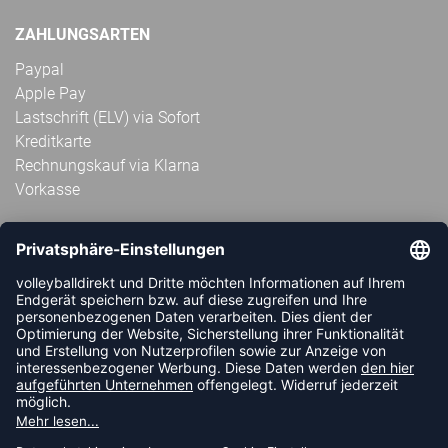
ZAHLUNGSARTEN
Paypal
Apple Pay
Lastschrift (ELV) via Sofort
Kreditkarte
Rechnungskauf via Klarna
Vorkasse
ABONNIERE JETZT DEN KOSTENLOSEN
VOLLEYBALLDIREKT-NEWSLETTER UND VERPASSE KEINE
NEUIGKEIT ODER AKTION MEHR.
JETZT ANMELDEN
FOLLOW US