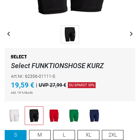
Select FUNKTIONSHOSE KURZ
Art.Nr.: 62356-01111-S
19,59
€
|
UVP 27,99 €
DU SPARST 30%
inkl. 19 % MwSt.
S
M
L
XL
2XL