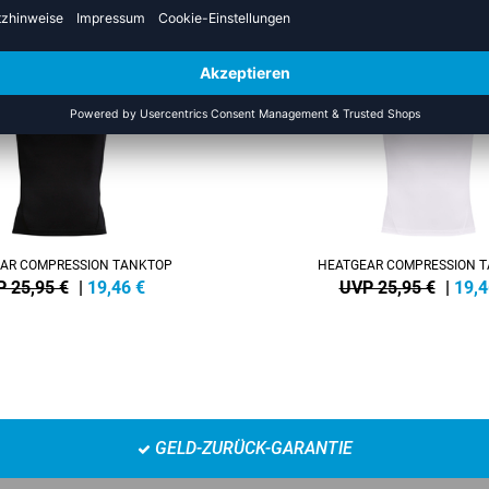
SALE
-25%
AR COMPRESSION TANKTOP
HEATGEAR COMPRESSION 
 25,95 €
|
19,46
€
UVP 25,95 €
|
19,4
GELD-ZURÜCK-GARANTIE