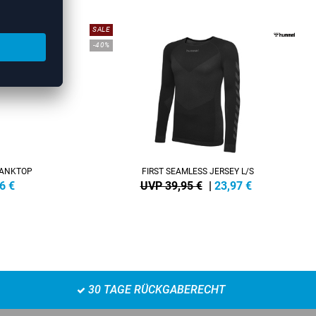
SALE
-40%
TANKTOP
FIRST SEAMLESS JERSEY L/S
6
€
UVP 39,95 €
|
23,97
€
30 TAGE RÜCKGABERECHT