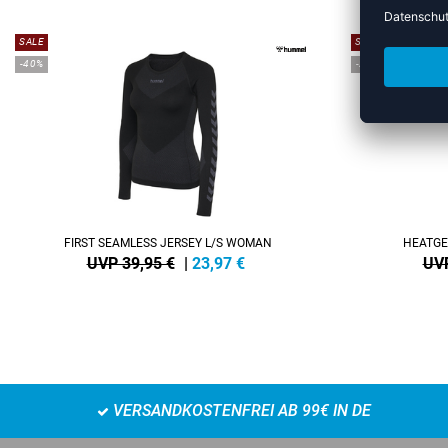
SALE
SALE
-40%
-25%
FIRST SEAMLESS JERSEY L/S WOMAN
HEATGE
UVP 39,95 €
|
23,97
€
UVP
VERSANDKOSTENFREI AB 99€ IN DE