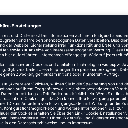
für einen optimalen Tragekomfort. Ausgezeichnete Haltbarkeit.
igt aus recyceltem Polyester.
ZULETZT ANGESEHEN
EHR AUS DER KATEGORIE SHIR