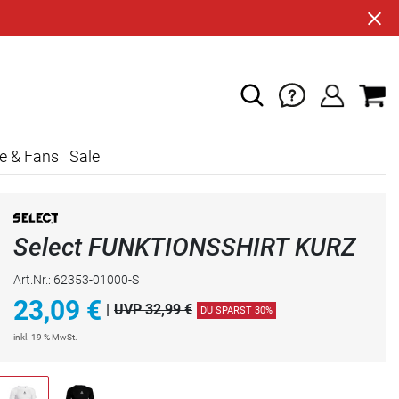
e & Fans
Sale
Select FUNKTIONSSHIRT KURZ
Art.Nr.: 62353-01000-S
23,09
€
|
UVP 32,99 €
DU SPARST 30%
inkl. 19 % MwSt.