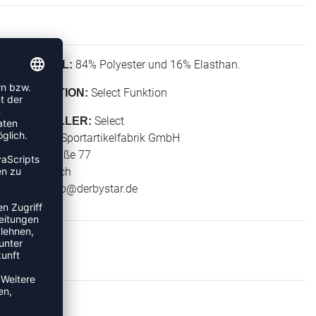
84% Polyester und 16% Elasthan.
MATERIAL:
Select Funktion
KOLLEKTION:
Select
HERSTELLER:
Derbystar Sportartikelfabrik GmbH
Klever Straße 77
47574 Goch
E-Mail:
info@derbystar.de
TS