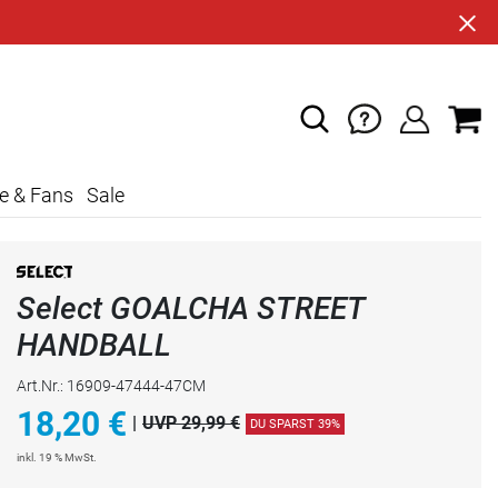
e & Fans
Sale
Select GOALCHA STREET
HANDBALL
Art.Nr.: 16909-47444-47CM
18,20
€
|
UVP 29,99 €
DU SPARST 39%
inkl. 19 % MwSt.