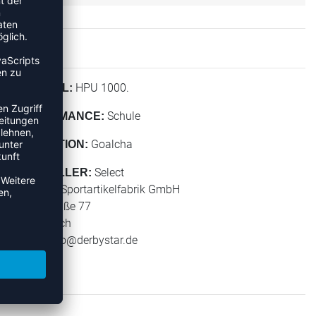
HPU 1000.
MATERIAL:
Schule
PERFORMANCE:
Goalcha
KOLLEKTION:
Select
HERSTELLER:
Derbystar Sportartikelfabrik GmbH
Klever Straße 77
47574 Goch
E-Mail:
info@derbystar.de