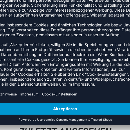
che entwickelt
t zusammengedrückt werden und ist angenehm zu greifen
in seine Ursprungsform zurück
ibbelt werden
m Leder genäht, wie herkömmlichen Handbälle - Der Goalcha-
gen Stoffe bei der Herstellung verwendet - Der Goalcha-Ball ist