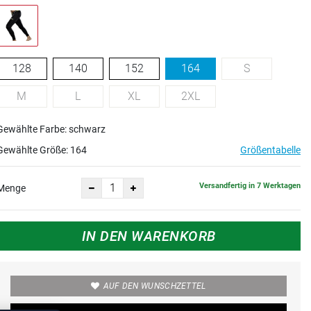
128
140
152
164
S
M
L
XL
2XL
Gewählte Farbe: schwarz
Gewählte Größe:
164
Größentabelle
Versandfertig in 7 Werktagen
Menge
IN DEN WARENKORB
AUF DEN WUNSCHZETTEL