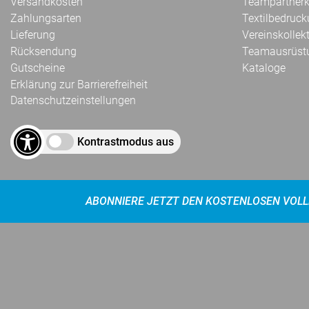
Versandkosten
Teampartnerk
Zahlungsarten
Textilbedruc
Lieferung
Vereinskollek
Rücksendung
Teamausrüst
Gutscheine
Kataloge
Erklärung zur Barrierefreiheit
Datenschutzeinstellungen
Kontrastmodus aus
ABONNIERE JETZT DEN KOSTENLOSEN VOLL