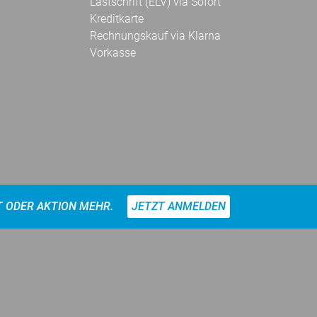
Lastschrift (ELV) via Sofort
Kreditkarte
Rechnungskauf via Klarna
Vorkasse
T ODER AKTION MEHR.
JETZT ANMELDEN