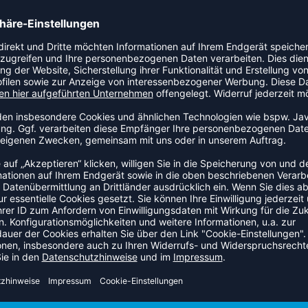
erial und Flachnähte sorgen für angenehmen Tragekomfort. Am