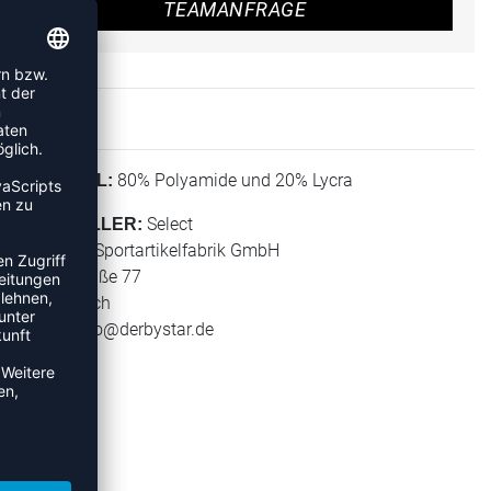
TEAMANFRAGE
80% Polyamide und 20% Lycra
MATERIAL:
Select
HERSTELLER:
Derbystar Sportartikelfabrik GmbH
Klever Straße 77
47574 Goch
E-Mail:
info@derbystar.de