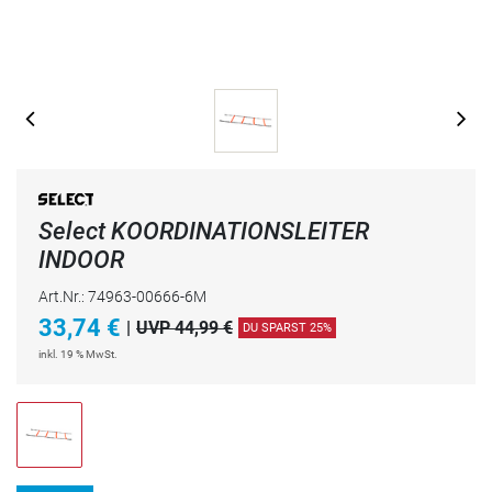
Select KOORDINATIONSLEITER
INDOOR
Art.Nr.: 74963-00666-6M
33,74
€
|
UVP 44,99 €
DU SPARST 25%
inkl. 19 % MwSt.