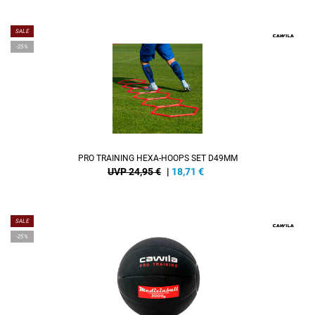
SALE
-25%
PRO TRAINING HEXA-HOOPS SET D49MM
UVP 24,95 €
|
18,71
€
SALE
-25%