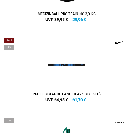
MEDIZINBALL PRO TRAINING 3,0 KG
UVP 39,95 €
|
29,96
€
SALE
-5%
PRO RESISTANCE BAND HEAVY BIS 36KG)
UVP 64,95 €
|
61,70
€
-10%