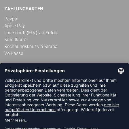
ZAHLUNGSARTEN
Paypal
Apple Pay
Lastschrift (ELV) via Sofort
Kreditkarte
Rechnungskauf via Klarna
Vorkasse
ABONNIERE JETZT DEN KOSTENLOSEN
VOLLEYBALLDIREKT-NEWSLETTER UND VERPASSE KEINE
NEUIGKEIT ODER AKTION MEHR.
JETZT ANMELDEN
FOLLOW US