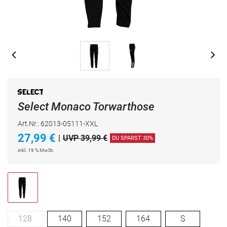
Select Monaco Torwarthose
Art.Nr.: 62013-05111-XXL
27,99
€
|
UVP 39,99 €
DU SPARST 30%
inkl. 19 % MwSt.
128
140
152
164
S