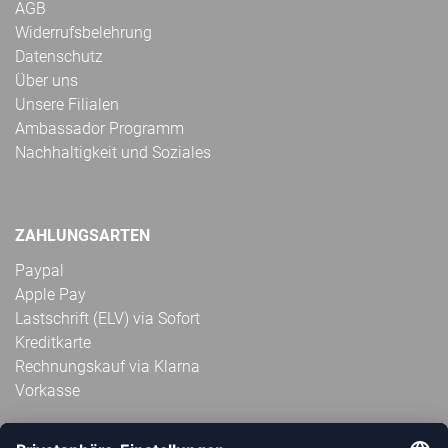
AGB
Widerrufsbelehrung
Datenschutz
Über uns
Unsere Filialen
Ambassador Programm
Nachhaltigkeit und Soziales
ZAHLUNGSARTEN
Paypal
Apple Pay
Lastschrift (ELV) via Sofort
Kreditkarte
Rechnungskauf via Klarna
Vorkasse