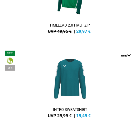
HMLLEAD 2.0 HALF ZIP
UVP 49,95 €
|
29,97
€
NEW
-35%
INTRO SWEATSHIRT
UVP 29,99 €
|
19,49
€