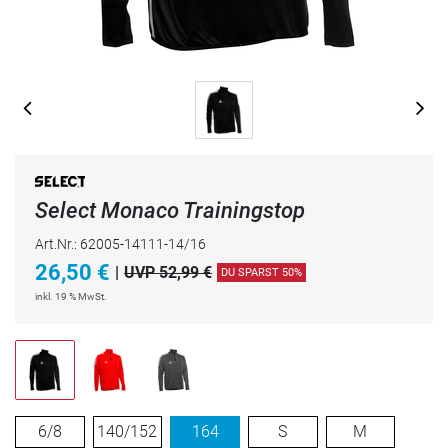
Select Monaco Trainingstop
Art.Nr.: 62005-14111-14/16
26,50
€
|
UVP 52,99 €
DU SPARST 50%
inkl. 19 % MwSt.
6/8
140/152
164
S
M