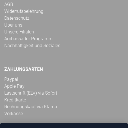
AGB
Widerrufsbelehrung
Datenschutz
Über uns
Unsere Filialen
Ambassador Programm
Nachhaltigkeit und Soziales
ZAHLUNGSARTEN
Paypal
Apple Pay
Lastschrift (ELV) via Sofort
Kreditkarte
Rechnungskauf via Klarna
Vorkasse