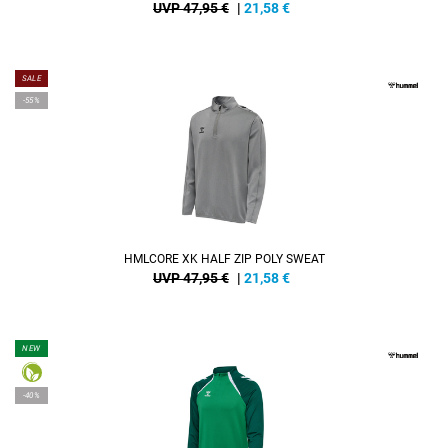
UVP 47,95 €
|
21,58
€
SALE
-55%
HMLCORE XK HALF ZIP POLY SWEAT
UVP 47,95 €
|
21,58
€
NEW
-40%