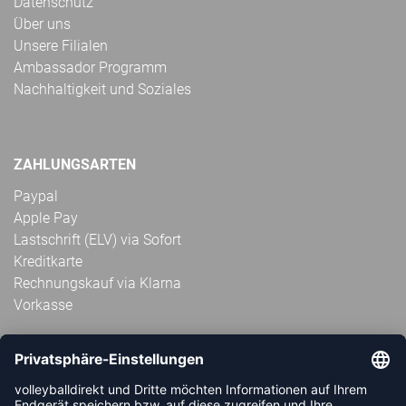
Datenschutz
Über uns
Unsere Filialen
Ambassador Programm
Nachhaltigkeit und Soziales
ZAHLUNGSARTEN
Paypal
Apple Pay
Lastschrift (ELV) via Sofort
Kreditkarte
Rechnungskauf via Klarna
Vorkasse
ABONNIERE JETZT DEN KOSTENLOSEN
VOLLEYBALLDIREKT-NEWSLETTER UND VERPASSE KEINE