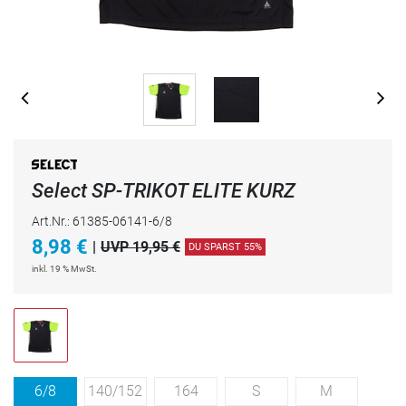
Select SP-TRIKOT ELITE KURZ
Art.Nr.: 61385-06141-6/8
8,98
€
|
UVP 19,95 €
DU SPARST 55%
inkl. 19 % MwSt.
6/8
140/152
164
S
M