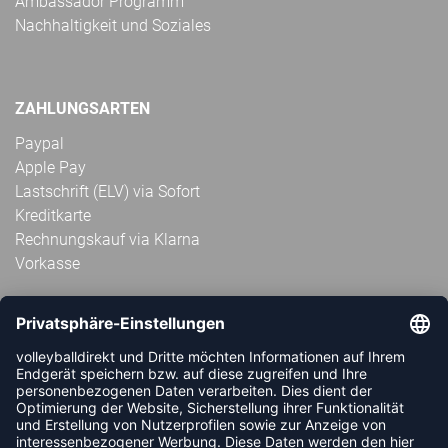
Ambassador Programm
Nachhaltigkeit und Soziales
ZAHLUNGSARTEN
Paypal
Apple Pay
Lastschrift (ELV) via Sofort
Kreditkarte
Rechnungskauf via Klarna
Vorkasse
ABONNIERE JETZT DEN KOSTENLOSEN
VOLLEYBALLDIREKT-NEWSLETTER UND VERPASSE KEINE
NEUIGKEIT ODER AKTION MEHR.
JETZT ANMELDEN