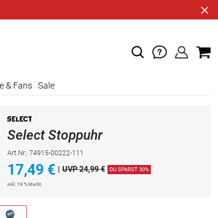
e & Fans
Sale
Select Stoppuhr
Art.Nr.: 74915-00222-111
17,49
€
|
UVP 24,99 €
DU SPARST 30%
inkl. 19 % MwSt.