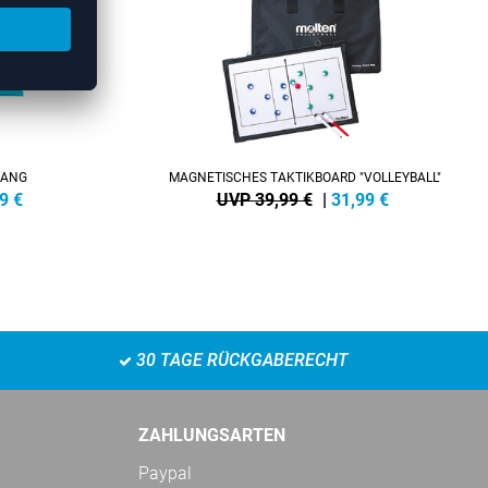
LANG
MAGNETISCHES TAKTIKBOARD "VOLLEYBALL"
9
€
UVP 39,99 €
|
31,99
€
30 TAGE RÜCKGABERECHT
ZAHLUNGSARTEN
Paypal