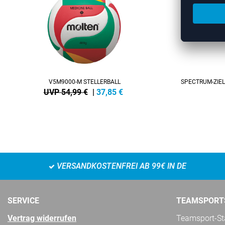
V5M9000-M STELLERBALL
SPECTRUM-ZIEL
UVP 54,99 €
|
37,85
€
VERSANDKOSTENFREI AB 99€ IN DE
SERVICE
TEAMSPORT
Vertrag widerrufen
Teamsport-Sta