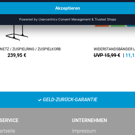
NETZ / ZUSPIELRING / ZUSPIELKORB
WIDERSTANDSBÄNDER 
239,95
€
UVP 15,99 €
|
11,1
GELD-ZURÜCK-GARANTIE
SERVICE
UNTERNEHMEN
rtseite
Impressum