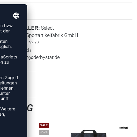
Select
HERSTELLER:
Derbystar Sportartikelfabrik GmbH
Klever Straße 77
47574 Goch
E-Mail:
info@derbystar.de
AINING
SALE
-20%