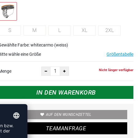
S
M
L
XL
2XL
Gewählte Farbe: whitecarmo (weiss)
Bitte wähle eine Größe
Größentabelle
Nicht länger verfügbar
Menge
IN DEN WARENKORB
AUF DEN WUNSCHZETTEL
TEAMANFRAGE