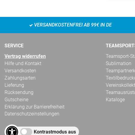
VERSANDKOSTENFREI AB 99€ IN DE
SERVICE
TEAMSPORT
Vertrag widerrufen
Teamsport-Sta
Hilfe und Kontakt
Sublimation
Versandkosten
Teampartnerk
Zahlungsarten
Textilbedruc
Lieferung
Vereinskollek
Rücksendung
Teamausrüst
Gutscheine
Kataloge
Erklärung zur Barrierefreiheit
Datenschutzeinstellungen
Kontrastmodus aus