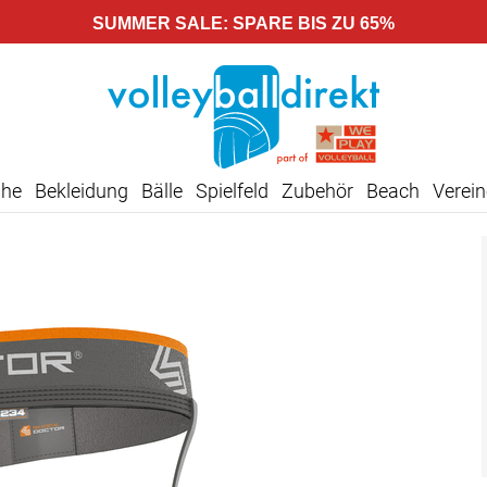
SUMMER SALE: SPARE BIS ZU 65%
uhe
Bekleidung
Bälle
Spielfeld
Zubehör
Beach
Verein