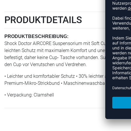
PRODUKTDETAILS
PRODUKTBESCHREIBUNG:
Shock Doctor AIRCORE Suspensorium mit Soft Cup 234 | Soft C
leichten Schutz mit maximalem Komfort und uneingeschränkt
befestigt, daher keine Cup- Tasche vorhanden. Suspensorium
den Cup vor Verrutschen und Verdrehen.
• Leichter und komfortabler Schutz • 30% leichter als herköm
Premium-Mikro-Strickbund • Maschinenwaschbar • Größe: Her
• Verpackung: Clamshell