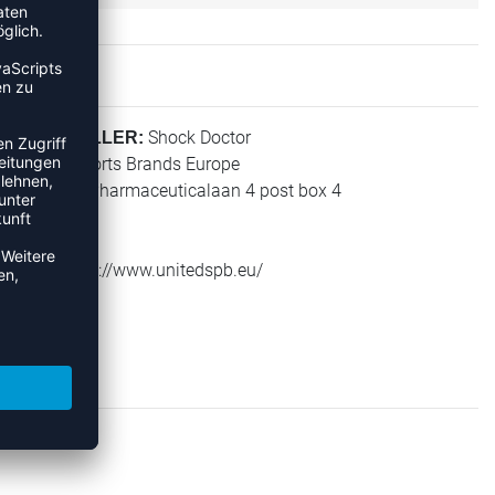
Shock Doctor
HERSTELLER:
United Sports Brands Europe
Janssen-Pharmaceuticalaan 4 post box 4
2440 Geel
Belgium
Web: https://www.unitedspb.eu/