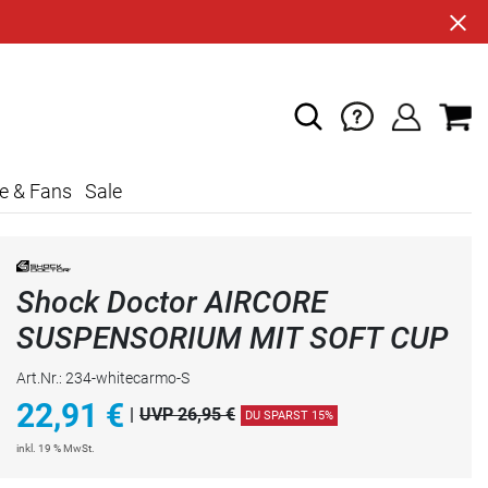
e & Fans
Sale
Shock Doctor AIRCORE
SUSPENSORIUM MIT SOFT CUP
Art.Nr.: 234-whitecarmo-S
22,91
€
|
UVP 26,95 €
DU SPARST 15%
inkl. 19 % MwSt.