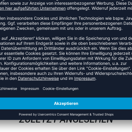
up Supporter Flexfit integriertes Suspensorium bietet
er Bewegungsfreiheit. Cup am Bund für einfache Bedienung
 für maximalen Komfort und hervorragender Passform sichert
mliche Cups • Scheuerfreie, nicht schürfende Flachnähte und
ren S-XXL;
ZULETZT ANGESEHEN