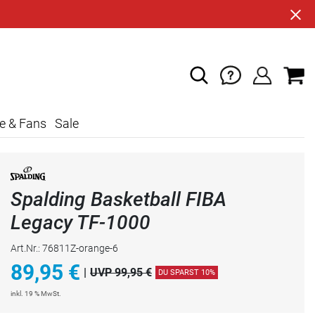
e & Fans
Sale
Spalding Basketball FIBA
Legacy TF-1000
Art.Nr.: 76811Z-orange-6
89,95
€
|
UVP 99,95 €
DU SPARST 10%
inkl. 19 % MwSt.