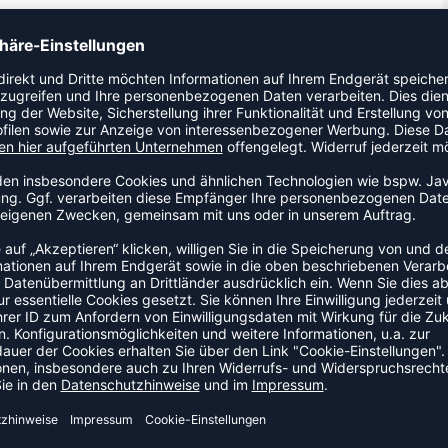
hklassiges und professionelles Hallenspiel entwickelt wurde.
für besseres Handling. Fortschrittliches
schiedenen Größen verfügbar.