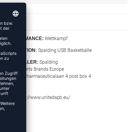
Wettkampf
PERFORMANCE:
Spalding USB Basketbälle
KOLLEKTION:
Spalding
HERSTELLER:
United Sports Brands Europe
Janssen-Pharmaceuticalaan 4 post box 4
2440 Geel
Belgium
Web: https://www.unitedspb.eu/